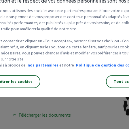
tion et le respect de vos données personnelles sont nos p
Finition brune
gé
Qualité PC20.
 nous utilisons des cookies avec nos partenaires pour améliorer votre expé
 Cela nous permet de vous proposer des contenus personnalisés adaptés à vot
Fabriqué à partir de 75% de produit recyclé.
nalités performantes, des publicités au plus près de vos besoins, et de coll
Visualisation rapide des produits et prise en main
rafic pour améliorer la qualité de notre site.
facile.
Stockage peu encombrant, livré à plat et
 consentir et cliquer sur «Tout accepter», personnaliser vos choix ou «Con
montage facile.
lant refus, en cliquant sur les boutons de cette fenêtre, sauf pour les cook
Volume : de 1,32 à 10,56 L.
 nécessaires. Vous pouvez changer d’avis et modifier vos préférences à t
Charge maximale supportée : de 0,75 à 6,21 kg.
sur notre site.
ails à propos de
nos partenaires
et notre
Politique de gestion des c
En savoir plus
Ce bac à bec en carton est fabriqué à partir de
75%
de matières recyclées
et est
100% recyclable
.
trer les cookies
Tout ac
Pratique avec sa face avant plus basse que les
autres côtés, il facilite l'identification des pièces et
leur préhension. Résistant, il est fabriqué en carton
simple cannelure PC20 (Petite Cannelure – charge 20
kg). Il se monte en quelques secondes grâce à ses
Télécharger les documents
plis préformés.