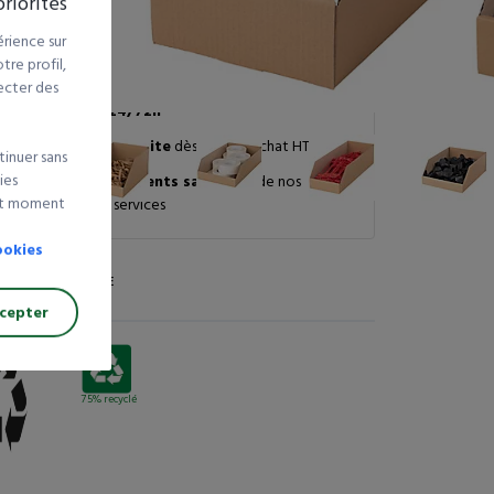
riorités
Consulter cette référence page
343
du catalogue
néral
rience sur
re profil,
ecter des
Livraison 24/72h
Livraison gratuite
dès 250 € d’achat HT
tinuer sans
ies
99% de nos clients satisfaits
de nos
out moment
produits et services
ookies
EMBALLEZ
RESPONSABLE
cepter
75% recyclé