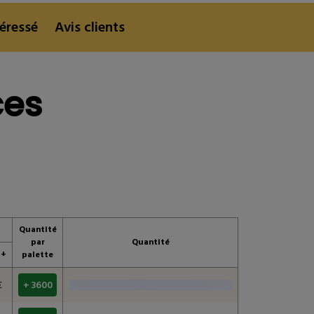
téressé
Avis clients
téressé
Avis clients
ces
Quantité
par
Quantité
 +
palette
€
+ 3600