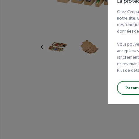
La protec
Chez Cenpac
notre site.
des fonction
données de t
Vous pouvez
accepter» va
strictement
en revenant 
Plus de dét
Paramé