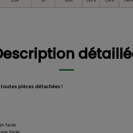
2,24
50
1200
1,83 €
1,56 €
1,46 
ces
Description détaillée
Vous pourriez être in
escription détaill
toutes pièces détachées !
n facile.
age facile.