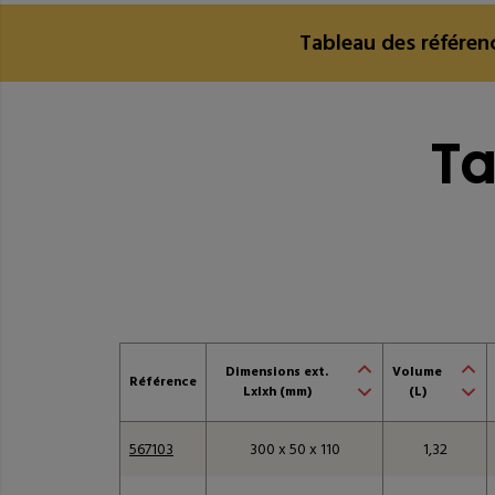
Tableau des référen
Tableau des référen
Ta
Dimensions ext.
Volume
Référence
Lxlxh (mm)
(L)
567103
300 x 50 x 110
1,32