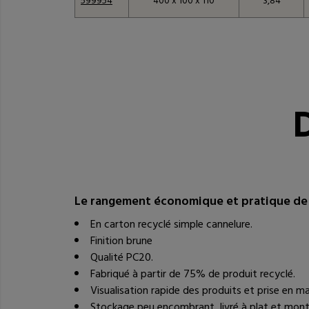
599954
400 x 100 x 110
3,84
Tableau des référen
D
Le rangement économique et pratique de 
En carton recyclé simple cannelure.
Finition brune
Qualité PC20.
Fabriqué à partir de 75% de produit recyclé.
Visualisation rapide des produits et prise en mai
Stockage peu encombrant, livré à plat et mont