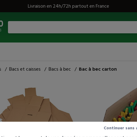
Livraison en 24h/72h partout en France
0
é
s
/
Bacs et caisses
/
Bacs à bec
/
Bac à bec carton
Bac à bec carton
43 avis
Le rangement économique et pratique de
toutes pièces détachées !
Continuer sans 
En carton recyclé simple cannelure.