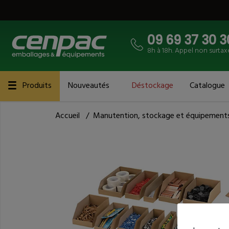
09 69 37 30 3
8h à 18h. Appel non surtax
Produits
Nouveautés
Déstockage
Catalogue
Accueil
/
Manutention, stockage et équipement