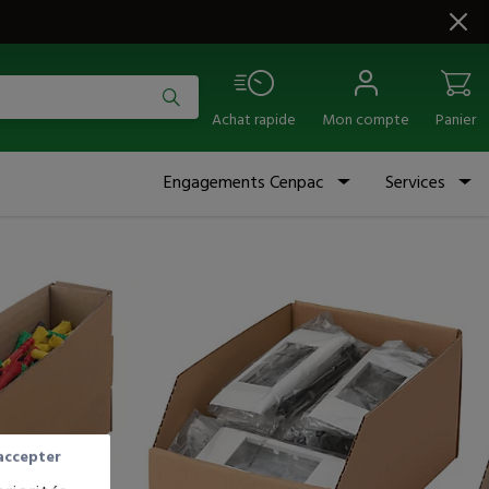
Achat rapide
Mon compte
Panier
Engagements Cenpac
Services
MEILLEUR PRIX
À partir de
0,82
€
HT
le bac
Je commande
accepter