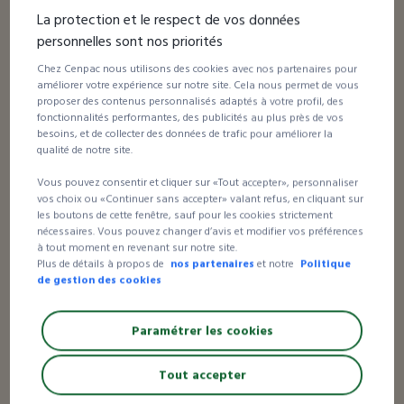
La protection et le respect de vos données
À partir de
personnelles sont nos priorités
0,60 €HT
la caisse
Chez Cenpac nous utilisons des cookies avec nos partenaires pour
améliorer votre expérience sur notre site. Cela nous permet de vous
proposer des contenus personnalisés adaptés à votre profil, des
fonctionnalités performantes, des publicités au plus près de vos
besoins, et de collecter des données de trafic pour améliorer la
8 avis
qualité de notre site.
Caisse carton palettisable A – Norme LNE 4C
+ E
Vous pouvez consentir et cliquer sur «Tout accepter», personnaliser
vos choix ou «Continuer sans accepter» valant refus, en cliquant sur
les boutons de cette fenêtre, sauf pour les cookies strictement
À partir de
nécessaires. Vous pouvez changer d’avis et modifier vos préférences
1,54 €HT
à tout moment en revenant sur notre site.
la caisse
Plus de détails à propos de
nos partenaires
et notre
Politique
de gestion des cookies
Paramétrer les cookies
49 avis
Caisse carton palettisable C2A, C1A et C2B
Tout accepter