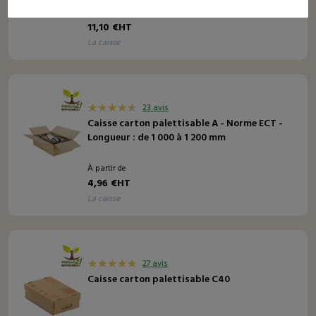
À partir de
11,10 €HT
la caisse
23 avis
Caisse carton palettisable A - Norme ECT -
Longueur : de 1 000 à 1 200 mm
À partir de
4,96 €HT
la caisse
27 avis
Caisse carton palettisable C40