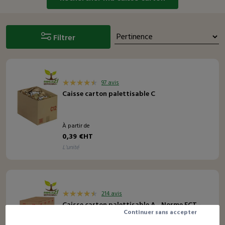
Filtrer
97 avis
Caisse carton palettisable C
À partir de
0,39 €HT
l'unité
214 avis
Caisse carton palettisable A - Norme ECT -
Continuer sans accepter
Longueur de 300 à 600 mm