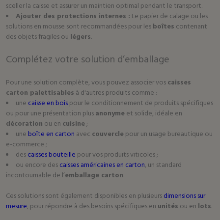
sceller la caisse et assurer un maintien optimal pendant le transport.
Ajouter des protections internes :
Le papier de calage ou les
solutions en mousse sont recommandées pour les
boîtes
contenant
des objets fragiles ou
légers
.
Complétez votre solution d’emballage
Pour une solution complète, vous pouvez associer vos
caisses
carton palettisables
à d'autres produits comme :
une
caisse en bois
pour le conditionnement de produits spécifiques
ou pour une présentation plus
anonyme
et solide, idéale en
décoration
ou en
cuisine
;
une
boîte en carton
avec
couvercle
pour un usage bureautique ou
e-commerce ;
des
caisses bouteille
pour vos produits viticoles ;
ou encore des
caisses américaines en carton
, un standard
incontournable de l’
emballage carton
.
Ces solutions sont également disponibles en plusieurs
dimensions sur
mesure
, pour répondre à des besoins spécifiques en
unités
ou en
lots
.