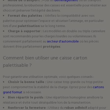
Mode de transport :
Pour un
déménagement
ou un transport
professionnel, la robustesse des caisses est essentielle pour résister aux
chocs et préserver l'intégrité des biens.
Format des palettes :
Vérifiez la compatibilité avec vos
palettes pour optimiser l’espace et sécuriser l’arrimage, en particulier
lors d’une
palettisation
sur le long terme.
Charge à supporter :
Les modèles en double ou triple cannelure
sont recommandés pour les charges lourdes ou volumineuses. Ils
conviennent parfaitement au
secteur d'automobile
où les pièces
doivent être parfaitement
protégées
.
Comment bien utiliser une caisse carton
palettisable ?
Pour garantir une utilisation optimale, voici quelques conseils :
Choisir la bonne taille :
Une caisse trop grande ou trop petite
peut compromettre la stabilité de la charge. Optez pour des
cartons
grand format
si nécessaire.
Bien répartir le poids :
Une répartition homogène améliore la
résistance et évite tout déséquilibre lors de la manutention.
Renforcer la fermeture :
Utilisez du
ruban adhésif
adapté pour