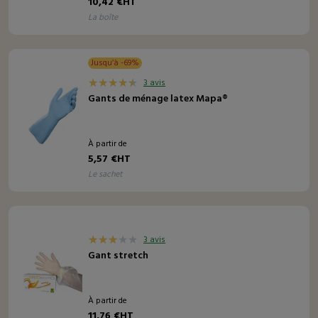
10,42 €HT
la boîte
Jusqu’à -69%
3 avis
Gants de ménage latex Mapa®
À partir de
5,57 €HT
le sachet
3 avis
Gant stretch
À partir de
11,76 €HT