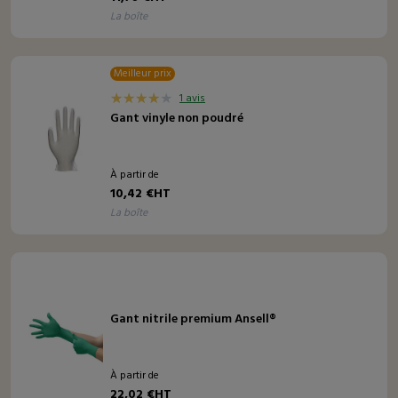
la boîte
Meilleur prix
1 avis
Gant vinyle non poudré
À partir de
10,42 €HT
la boîte
Gant nitrile premium Ansell®
À partir de
22,02 €HT