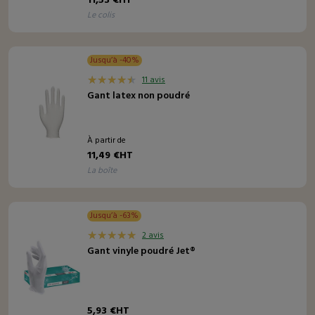
le colis
Jusqu’à -40%
11 avis
Gant latex non poudré
À partir de
11,49 €HT
la boîte
Jusqu’à -63%
2 avis
Gant vinyle poudré Jet®
5,93 €HT