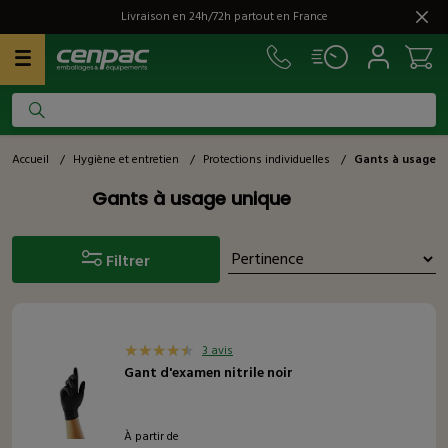
Livraison en 24h/72h partout en France
Accueil
/
Hygiène et entretien
/
Protections individuelles
/
Gants à usage u
Gants à usage unique
Filtrer
3 avis
Gant d'examen nitrile noir
À partir de