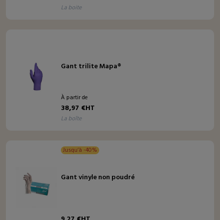
la boite
Gant trilite Mapa®
À partir de
38,97 €HT
la boîte
Jusqu’à -40%
Gant vinyle non poudré
9,27 €HT