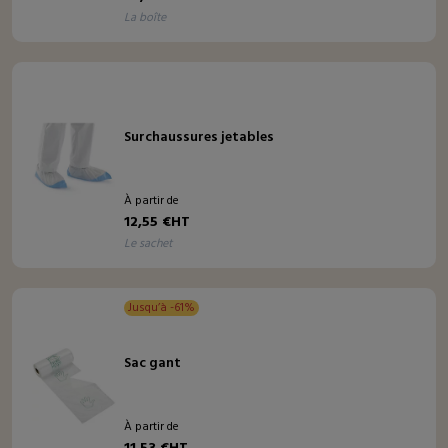
la boîte
Surchaussures jetables
À partir de
12,55 €HT
le sachet
Jusqu’à -61%
Sac gant
À partir de
11,53 €HT