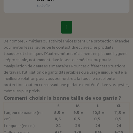
la boîte
1
De nombreux métiers ou activités nécessitent une protection étanche
pour éviter les salissures ou le contact direct avec les produits
toxiques et chimiques. D'autres métiers réclament en plus une hygiène
irréprochable, notamment dans le secteur médical ou pour la
manipulation de denrées alimentaires. Pour ces différentes situations
de travail, l'utilisation de gants dits jetables ou à usage unique reste la
meilleure solution pour vous permettre à la fois une excellente
protection tout en conservant une parfaite dextérité dans vos gestes,
même les plus précis.
Comment choisir la bonne taille de vos gants ?
S
M
L
XL
Largeur de paume (en
8,5 ±
9,5 ±
10,5 ±
11,5 ±
cm)
0,5
0,5
0,5
0,5
Longueur (en cm)
24
24
24
24
Taille de gants
6/7
7/8
8/9
9/10