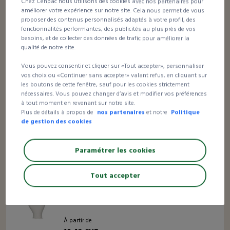
Chez Cenpac nous utilisons des cookies avec nos partenaires pour
25,20 €HT
améliorer votre expérience sur notre site. Cela nous permet de vous
la boîte
proposer des contenus personnalisés adaptés à votre profil, des
fonctionnalités performantes, des publicités au plus près de vos
besoins, et de collecter des données de trafic pour améliorer la
qualité de notre site.
Meilleur prix
3 avis
Vous pouvez consentir et cliquer sur «Tout accepter», personnaliser
Gant vinyle micropoudré
vos choix ou «Continuer sans accepter» valant refus, en cliquant sur
les boutons de cette fenêtre, sauf pour les cookies strictement
nécessaires. Vous pouvez changer d’avis et modifier vos préférences
à tout moment en revenant sur notre site.
À partir de
Plus de détails à propos de
nos partenaires
et notre
Politique
9,37 €HT
de gestion des cookies
la boîte
Paramétrer les cookies
Tout accepter
1 avis
Gant latex poudré
À partir de