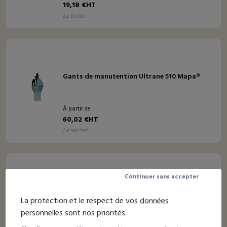
19,18 €HT
la boîte
Gants de manutention Ultrane 510 Mapa®
À partir de
60,02 €HT
le sachet
Continuer sans accepter
7 avis
Gant nitrile bleu non poudré
La protection et le respect de vos données
personnelles sont nos priorités
À partir de