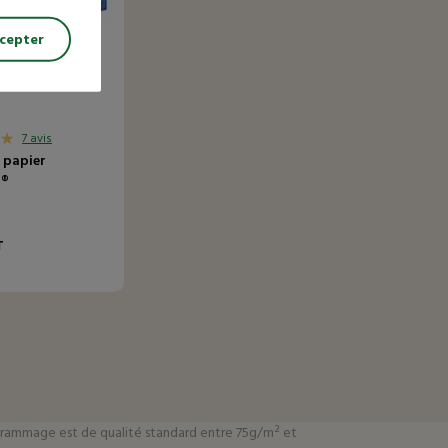
cepter
7 avis
 papier
a®
e
T
 Le grammage est de qualité standard entre 75g/m² et