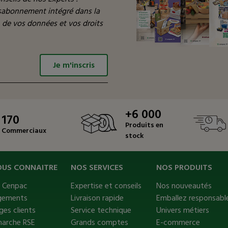
ésabonnement intégré dans la
n de vos données et vos droits
Je m'inscris
+6 000
170
Produits en
Commerciaux
stock
OUS CONNAITRE
NOS SERVICES
NOS PRODUITS
s Cenpac
Expertise et conseils
Nos nouveautés
gements
Livraison rapide
Emballez responsable
es clients
Service technique
Univers métiers
marche RSE
Grands comptes
E-commerce