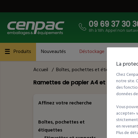
09 69 37 30 3
8h à 18h. Appel non surtax
Produits
Nouveautés
Déstockage
Catalogue
La protec
Accueil
/
Boîtes, pochettes et étiquettes
/
Eti
Chez Cenpac
notre site.
Ramettes de papier A4 et A3
des fonction
données de t
3
Référ
Affinez votre recherche
Vous pouvez
accepter» va
strictement
Boîtes, pochettes et
en revenant 
étiquettes
Plus de dét