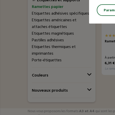
←
Etiquettes et supports
Ramettes papier
Paramé
Etiquettes adhésives spécifiques
Etiquettes américaines et
attaches étiquettes
Etiquettes magnétiques
Pastilles adhésives
Ramet
Etiquettes thermiques et
imprimantes
À parti
Porte-étiquettes
6,31 
la ram
Couleurs
Nouveaux produits
Nous vous proposons les formats
A3 et A4
qui sont les 