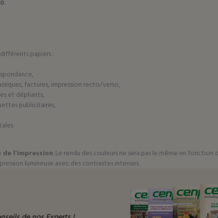
70
.
différents papiers :
respondance,
assiques, factures, impression recto/verso,
hes et dépliants,
uettes publicitaires,
ales.
é de l'impression
. Le rendu des couleurs ne sera pas le même en fonction d
'impression lumineuse avec des contrastes intenses.
nseils de nos Experts !