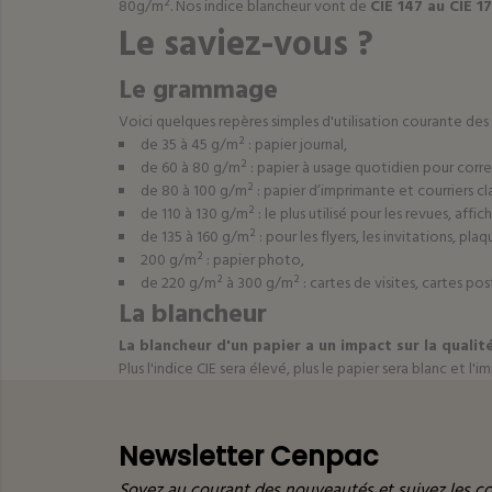
80g/m². Nos indice blancheur vont de
CIE 147 au CIE 1
Le saviez-vous ?
Le grammage
Voici quelques repères simples d'utilisation courante des 
de 35 à 45 g/m² : papier journal,
de 60 à 80 g/m² : papier à usage quotidien pour cor
de 80 à 100 g/m² : papier d’imprimante et courriers cl
de 110 à 130 g/m² : le plus utilisé pour les revues, affic
de 135 à 160 g/m² : pour les flyers, les invitations, plaq
200 g/m² : papier photo,
de 220 g/m² à 300 g/m² : cartes de visites, cartes post
La blancheur
La blancheur d'un papier a un impact sur la qualit
Plus l'indice CIE sera élevé, plus le papier sera blanc et l
Newsletter Cenpac
Soyez au courant des nouveautés et suivez les co