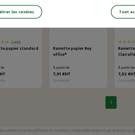
trer les cookies
Tout ac
2 avis
te papier standard
Ramette papier Rey
Ramette
office®
Clairalf
r de
À partir de
À partir d
€HT
7,91 €HT
7,52 €H
ette
la ramette
la ramette
1
plus utilisés pour les affiches et courriers compatible laser et jet d’encre.