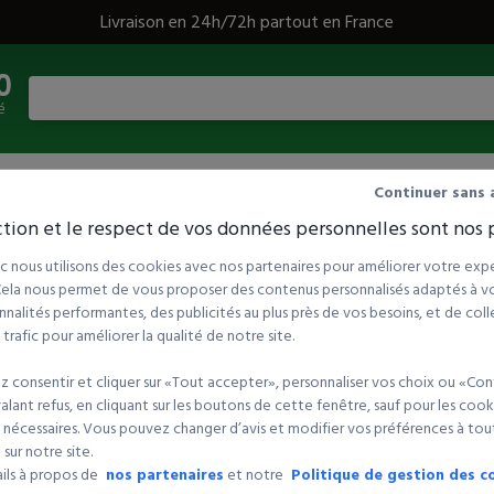
Livraison en 24h/72h partout en France
0
é
Continuer sans 
tion et le respect de vos données personnelles sont nos p
quettes et supports
/
Ramettes papier
 nous utilisons des cookies avec nos partenaires pour améliorer votre expé
 Cela nous permet de vous proposer des contenus personnalisés adaptés à vot
nalités performantes, des publicités au plus près de vos besoins, et de coll
rafic pour améliorer la qualité de notre site.
ences
Tri par :
 consentir et cliquer sur «Tout accepter», personnaliser vos choix ou «Con
lant refus, en cliquant sur les boutons de cette fenêtre, sauf pour les cook
 nécessaires. Vous pouvez changer d’avis et modifier vos préférences à t
sur notre site.
ails à propos de
nos partenaires
et notre
Politique de gestion des c