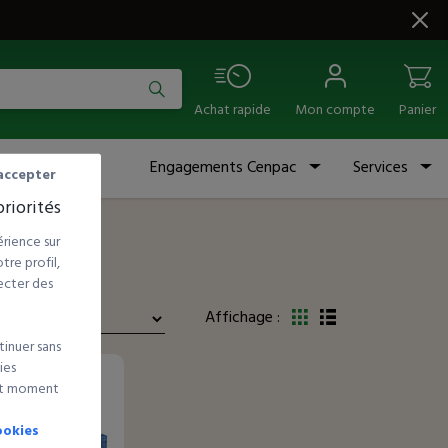
Achat rapide
Mon compte
Panier
Engagements Cenpac
Services
accepter
riorités
rience sur
re profil,
ecter des
Affichage :
tinuer sans
ies
out moment
ookies