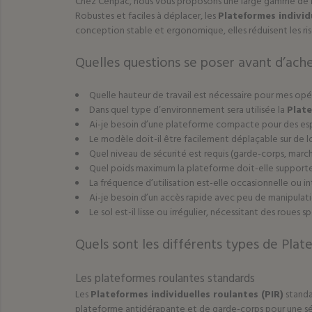
Chez Cenpac, nous vous proposons une large gamme de
Robustes et faciles à déplacer, les
Plateformes individ
conception stable et ergonomique, elles réduisent les risqu
Quelles questions se poser avant d’ache
Quelle hauteur de travail est nécessaire pour mes opé
Dans quel type d’environnement sera utilisée la
Plate
Ai-je besoin d’une plateforme compacte pour des esp
Le modèle doit-il être facilement déplaçable sur de l
Quel niveau de sécurité est requis (garde-corps, march
Quel poids maximum la plateforme doit-elle supporte
La fréquence d’utilisation est-elle occasionnelle ou in
Ai-je besoin d’un accès rapide avec peu de manipulati
Le sol est-il lisse ou irrégulier, nécessitant des roues s
Quels sont les différents types de Plate
Les plateformes roulantes standards
Les
Plateformes individuelles roulantes (PIR)
standa
plateforme antidérapante et de garde-corps pour une séc