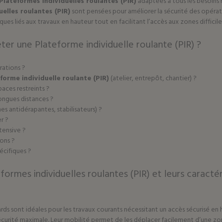
Plateformes individuelles roulantes (PIR)
adaptées à tous les besoins 
uelles roulantes (PIR)
sont pensées pour améliorer la sécurité des opérate
es liés aux travaux en hauteur tout en facilitant l’accès aux zones difficile
ter une Plateforme individuelle roulante (PIR) ?
rations ?
forme individuelle roulante (PIR)
(atelier, entrepôt, chantier) ?
aces restreints ?
ongues distances ?
es antidérapantes, stabilisateurs) ?
r ?
tensive ?
ons ?
pécifiques ?
formes individuelles roulantes (PIR) et leurs caractér
rds sont idéales pour les travaux courants nécessitant un accès sécurisé en 
urité maximale. Leur mobilité permet de les déplacer facilement d’une zone