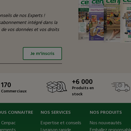
nseils de nos Experts !
ésabonnement intégré dans la
n de vos données et vos droits
Je m'inscris
+6 000
170
Produits en
Commerciaux
stock
OUS CONNAITRE
NOS SERVICES
NOS PRODUITS
s Cenpac
Expertise et conseils
Nos nouveautés
gements
Livraison rapide
Emballez responsable