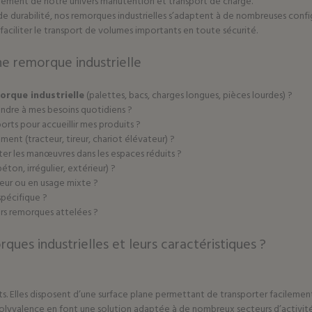
lément de notre univers
manutention et transport de charge
.
durabilité, nos remorques industrielles s’adaptent à de nombreuses configur
 faciliter le transport de volumes importants en toute sécurité.
ne remorque industrielle
orque industrielle
(palettes, bacs, charges longues, pièces lourdes) ?
ondre à mes besoins quotidiens ?
orts pour accueillir mes produits ?
ent (tracteur, tireur, chariot élévateur) ?
iter les manœuvres dans les espaces réduits ?
éton, irrégulier, extérieur) ?
rieur ou en usage mixte ?
spécifique ?
urs remorques attelées ?
ques industrielles et leurs caractéristiques ?
ts. Elles disposent d’une surface plane permettant de transporter facileme
 polyvalence en font une solution adaptée à de nombreux secteurs d’activité