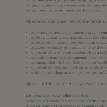
performantes pour le déplacement de charges, en comp
Conçues pour répondre aux exigences de robustesse et de 
tracteurs, des chariots ou utilisées dans des convois pour
Questions à se poser avant d’acheter u
Quel type de charge dois-je transporter avec ma
rem
Quelle est la capacité de charge nécessaire pour rép
Quelles dimensions doivent avoir les plateaux ou supp
Le système de traction est-il adapté à mon environnem
Ai-je besoin d’une remorque directionnelle pour facil
Quel type de roues est le plus approprié selon le sol (b
La remorque doit-elle être utilisée en intérieur, exté
Ai-je besoin d’un système de freinage ou de sécurité 
Souhaité-je constituer un train logistique avec plusie
Quels sont les différents types de remor
Les remorques industrielles à plateau
Les remorques à plateau sont les modèles les plus couran
ou des équipements. Leur simplicité d’utilisation et leur