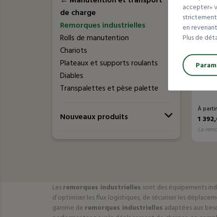
←
Manutention et transport
accepter» va
de charge
strictement
Remorques industrielles
en revenant 
Rolls de manutention
Plus de dét
Chariots
Nouve
Plateaux et supports roulants
Paramé
Diables
Remor
Transpalettes et pèse palette
À parti
Nouveaux produits
1 392
la rem
Les
remorques industrielles
sont des équipements indi
d’optimiser les flux logistiques, de sécuriser les dépla
gamme de
remorques industrielles
adaptées aux besoi