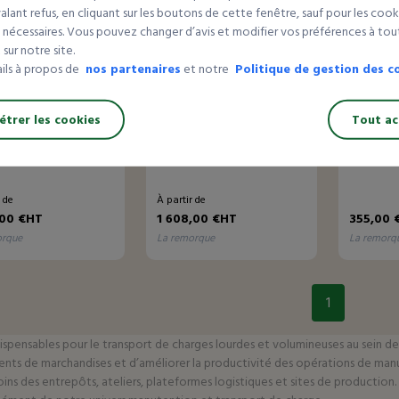
lant refus, en cliquant sur les boutons de cette fenêtre, sauf pour les cook
 nécessaires. Vous pouvez changer d’avis et modifier vos préférences à t
sur notre site.
ails à propos de
nos partenaires
et notre
Politique de gestion des c
au
Nouveau
Nouveau
trer les cookies
Tout ac
que plateforme
Remorque à ridelles fixes
Remorqu
r de
À partir de
,00 €HT
1 608,00 €HT
355,00 
orque
la remorque
la remorq
1
spensables pour le transport de charges lourdes et volumineuses au sein d
cements de marchandises et d’améliorer la productivité des opérations de m
ns des entrepôts, ateliers, plateformes logistiques et sites de production.