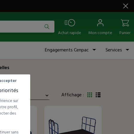
Achat rapide
Mon compte
Panier
Engagements Cenpac
Services
elles
accepter
riorités
Affichage :
rience sur
re profil,
ecter des
tinuer sans