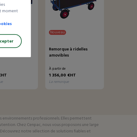
ies
out moment
ookies
Nouveau
cepter
e manuelle
Remorque à ridelles
amovibles
À partir de
€HT
1 356,00 €HT
ue
la remorque
es environnements professionnels. Elles permettent
anutention. Chez Cenpac, nous vous proposons une large
 Découvrez notre sélection de solutions fiables et