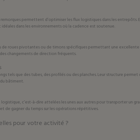
remorques permettent d’optimiser les flux logistiques dans les entrepôts. E
nt idéales dans les environnements où la cadence est soutenue.
 de roues pivotantes ou de timons spécifiques permettant une excellente m
t des changements de direction fréquents.
s
s tels que des tubes, des profilés ou des planches. Leur structure permet de
 du bâtiment.
in logistique, c’est-à-dire attelées les unes aux autres pour transporter un
 et de gagner du temps sur les opérations répétitives.
lles pour votre activité ?