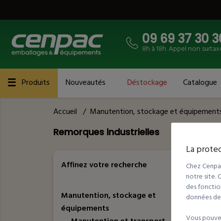
09 69 37 30 3
8h à 18h. Appel non surtax
Produits
Nouveautés
Déstockage
Catalogue
Accueil
/
Manutention, stockage et équipement
Remorques industrielles
La protec
4
Référ
Affinez votre recherche
Chez Cenpac
notre site.
des fonction
Manutention, stockage et
données de t
équipements
Vous pouvez