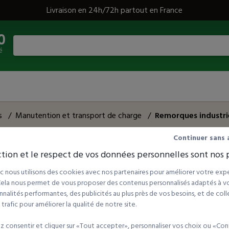
Livraison en 24h/72h partout en France
0
é
s
/
Manutention et transport de charge
/
Remorques industri
Continuer sans 
tion et le respect de vos données personnelles sont nos p
ences
Tri par :
 nous utilisons des cookies avec nos partenaires pour améliorer votre expé
 Cela nous permet de vous proposer des contenus personnalisés adaptés à vot
nalités performantes, des publicités au plus près de vos besoins, et de coll
rafic pour améliorer la qualité de notre site.
 consentir et cliquer sur «Tout accepter», personnaliser vos choix ou «Con