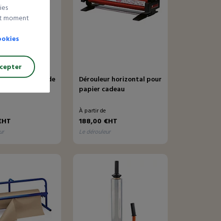
ies
out moment
ookies
cepter
2 avis
r pour rouleau de
Dérouleur horizontal pour
papier cadeau
À partir de
€HT
188,00 €HT
ur
le dérouleur