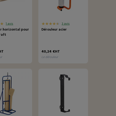
1 avis
3 avis
r horizontal pour
Dérouleur acier
raft
e
HT
40,24 €HT
ur
le dérouleur