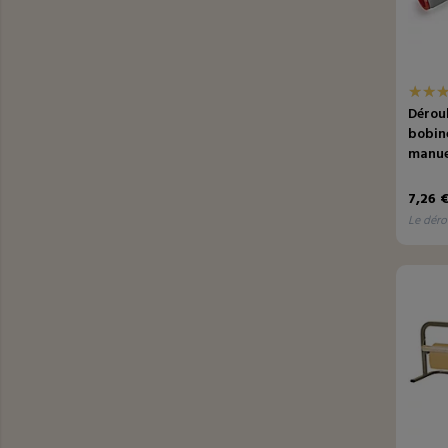
Dérou
bobine
manue
7,26 
le déro