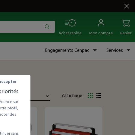
Achat rapide
Mon compte
Panier
Engagements Cenpac
Services
accepter
riorités
Affichage :
rience sur
re profil,
ecter des
tinuer sans