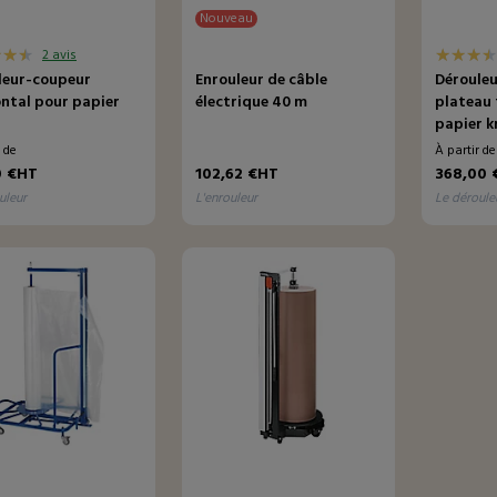
Nouveau
2 avis
leur-coupeur
Enrouleur de câble
Dérouleu
ontal pour papier
électrique 40 m
plateau
papier k
r de
À partir d
0 €HT
102,62 €HT
368,00 
uleur
l'enrouleur
le déroule