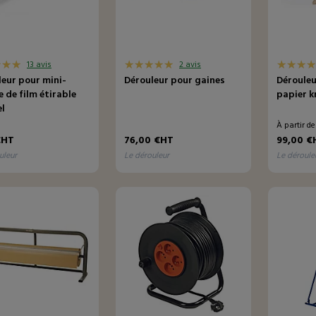
13 avis
2 avis
leur pour mini-
Dérouleur pour gaines
Dérouleu
 de film étirable
papier k
l
À partir d
€HT
76,00 €HT
99,00 €
uleur
le dérouleur
le déroule