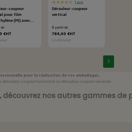
1 avis
leur-coupeur
Dérouleur-coupeur
al pour film
vertical
hylène (PE) avec
 intégré
r de
À partir de
0 €HT
784,00 €HT
uleur
le dérouleur
1
sionnelle pour la réalisation de vos emballages.
e dérouleur-coupeur horizontal ou dérouleur-coupeur universel.
e, découvrez nos autres gammes de p