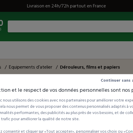
Livraison en 24h/72h partout en France
0
é
s
/
Equipements d’atelier
/
Dérouleurs, films et papiers
Continuer sans 
tion et le respect de vos données personnelles sont nos p
rences
Tri par :
 nous utilisons des cookies avec nos partenaires pour améliorer votre expé
 Cela nous permet de vous proposer des contenus personnalisés adaptés à vot
nalités performantes, des publicités au plus près de vos besoins, et de coll
rafic pour améliorer la qualité de notre site.
 consentir et cliquer sur «Tout accepter», personnaliser vos choix ou «Con