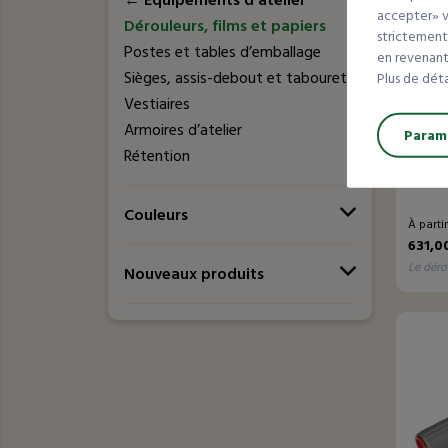
←
Equipements d’atelier
accepter» va
Dérouleurs, films et papiers
strictement
Postes et tables d’emballage
en revenant 
Sièges, assis-debout et tabourets
Plus de dét
Vestiaires
Armoires d’atelier
Paramé
Rétention
Dérou
horiz
Couleurs
À parti
631,0
le déro
Nouveaux produits