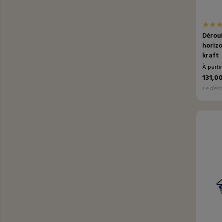
Dérou
horiz
kraft
À parti
131,0
le déro