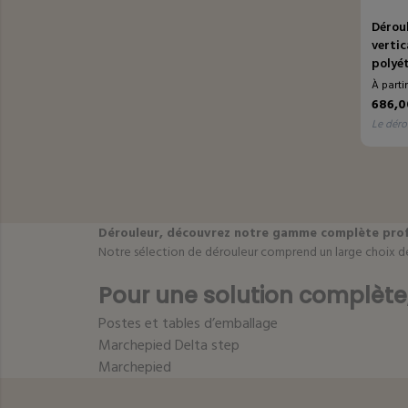
Dérou
vertic
polyét
cutter
À parti
686,0
le déro
Dérouleur, découvrez notre gamme complète profes
Notre sélection de dérouleur comprend un large choix d
Pour une solution complèt
Postes et tables d’emballage
Marchepied Delta step
Marchepied