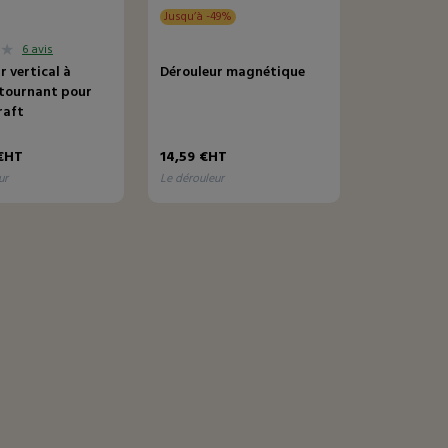
Jusqu’à -49%
6 avis
r vertical à
Dérouleur magnétique
 tournant pour
raft
e
€HT
14,59 €HT
ur
le dérouleur