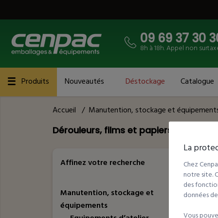
09 69 37 30 3
8h à 18h. Appel non surtax
Produits
Nouveautés
Déstockage
Catalogue
Accueil
/
Manutention, stockage et équipement
Dérouleurs, films et papiers
La protec
14
Réfé
Affinez votre recherche
Chez Cenpac
notre site.
des fonction
Manutention, stockage et
données de t
équipements
Vous pouvez