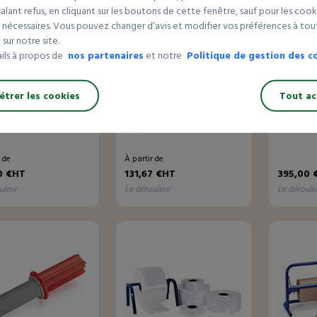
lant refus, en cliquant sur les boutons de cette fenêtre, sauf pour les cook
 nécessaires. Vous pouvez changer d’avis et modifier vos préférences à t
sur notre site.
ails à propos de
nos partenaires
et notre
Politique de gestion des c
trer les cookies
Tout ac
2 avis
4 avis
leur-coupeur
Dérouleur inox pour
Dérouleu
ontal
papier
bulles
r de
À partir de
0 €HT
131,67 €HT
395,00 
uleur
le dérouleur
le déroule