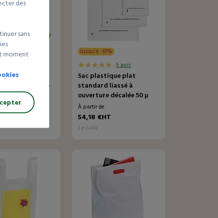
ecter des
tinuer sans
ies
Jusqu’à -61%
out moment
23 avis
5 avis
ookies
elle biosourcé
Sac plastique plat
mpression passe-
standard liassé à
ouverture décalée 50 µ
cepter
e
À partir de
HT
54,18 €HT
le colis