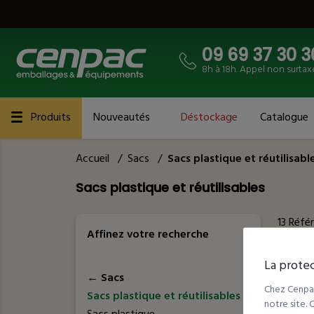
09 69 37 30 3
8h à 18h. Appel non surtax
Produits
Nouveautés
Déstockage
Catalogue
Accueil
/
Sacs
/
Sacs plastique et réutilisabl
Sacs plastique et réutilisables
13
Réfé
Affinez votre recherche
La protec
←
Sacs
Chez Cenpac
Sacs plastique et réutilisables
notre site.