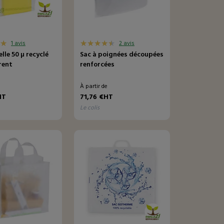
1 avis
2 avis
lle 50 µ recyclé
Sac à poignées découpées
rent
renforcées
e
À partir de
HT
71,76 €HT
le colis