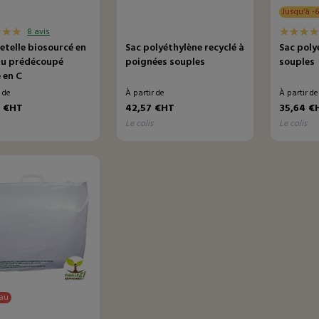
Jusqu’à -
8 avis
etelle biosourcé en
Sac polyéthylène recyclé à
Sac poly
au prédécoupé
poignées souples
souples
 en C
r de
À partir de
À partir d
1 €HT
42,57 €HT
35,64 €
le colis
le colis
au