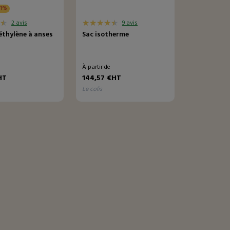
61%
2 avis
9 avis
éthylène à anses
Sac isotherme
e
À partir de
HT
144,57 €HT
le colis