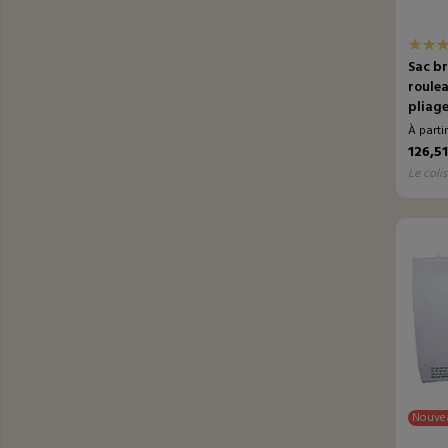
Sac br
roule
pliage
À parti
126,5
le colis
Nouve