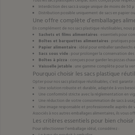
Tous les sacs plastiques Cenpac sont conçus pour respecte
Interdiction des sacs à usage unique de moins de 50 µ 
Distribution possible uniquement de sacs en papier 
Une offre complète d’emballages alimen
En complément de nos
sacs plastique réutilisables
, nous 
Sachets et
films alimentaires
: essentiels pour con
Boîtes
et
barquettes alimentaires
: pratiques po
Papier alimentaire
: idéal pour emballer sandwichs 
Sacs sous vide
: pour prolonger la conservation des
Boîtes à pizza
: conçues pour garder les pizzas chau
Vaisselle jetable
: une gamme complète pour la ven
Pourquoi choisir les sacs plastique réut
Opter pour nos
sacs plastique réutilisables
, c’est garantir :
Une solution robuste et durable, adaptée à vos besoin
Une conformité stricte avec la réglementation en vig
Une réduction de votre consommation de sacs à usag
Une image responsable et professionnelle auprès de vo
Associés à nos autres emballages alimentaires, ils vous o
Les critères essentiels pour bien choisi
Pour sélectionner l’emballage idéal, considérez :
Le type de produit à emballer.