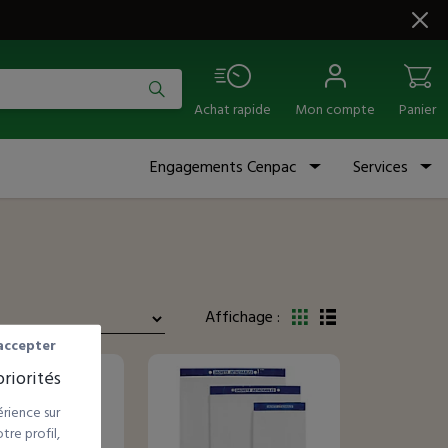
Achat rapide
Mon compte
Panier
Engagements Cenpac
Services
Affichage :
accepter
riorités
rience sur
re profil,