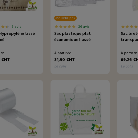
Meilleur prix
3 avis
26 avis
lypropylène tissé
Sac plastique plat
Sac brete
mé
économique liassé
transpa
r de
À partir de
À partir d
1 €HT
31,90 €HT
69,26 €
le colis
le colis