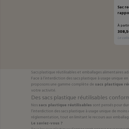
Sac re
rappo
À parti
308,5
le colis
Sacs plastique réutilisables et emballages alimentaires a
Face à l’interdiction des sacs plastique à usage unique en 
proposons une gamme complète de
sacs plastique ré
votre activité.
Des sacs plastique réutilisables confo
Nos
sacs plastique réutilisables
sont pensés pour dure
l’interdiction des sacs plastique à usage unique de moins 
réglementation, tout en limitant le recours aux emballage
Le saviez-vous ?