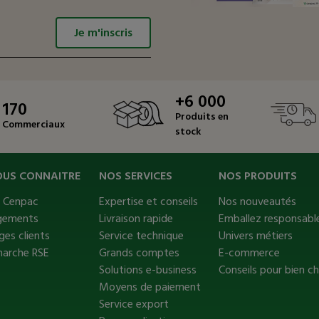
Je m'inscris
+6 000
170
Produits en
Commerciaux
stock
OUS CONNAITRE
NOS SERVICES
NOS PRODUITS
s Cenpac
Expertise et conseils
Nos nouveautés
gements
Livraison rapide
Emballez responsable
es clients
Service technique
Univers métiers
marche RSE
Grands comptes
E-commerce
Solutions e-business
Conseils pour bien ch
Moyens de paiement
Service export