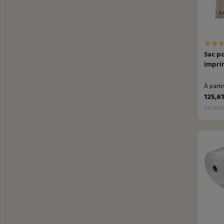
Sac po
impri
À parti
125,6
le colis