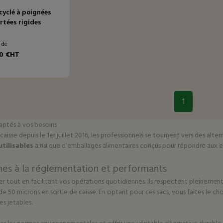
cyclé à poignées
rtées rigides
r de
0 €HT
1
daptés à vos besoins
caisse depuis le 1er juillet 2016, les professionnels se tournent vers des alt
utilisables
ainsi que d’emballages alimentaires conçus pour répondre aux e
rmes à la réglementation et performants
r tout en facilitant vos opérations quotidiennes. Ils respectent pleinemen
de 50 microns en sortie de caisse. En optant pour ces sacs, vous faites le c
s jetables.