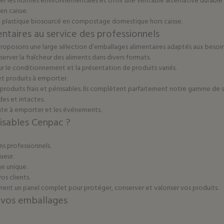
r les normes environnementales et offrir une véritable alternative durable a
en caisse.
ou plastique biosourcé en compostage domestique hors caisse.
taires au service des professionnels
proposons une large sélection d’emballages alimentaires adaptés aux besoi
server la fraîcheur des aliments dans divers formats.
ur le conditionnement et la présentation de produits variés.
et produits à emporter.
 produits frais et périssables. Ils complètent parfaitement notre gamme de
des et intactes.
te à emporter et les événements.
ilisables Cenpac ?
s professionnels.
ueur.
e unique.
s clients.
ffrent un panel complet pour protéger, conserver et valoriser vos produits.
r vos emballages