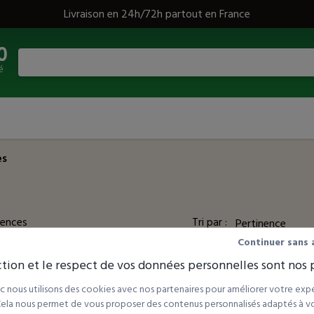
Livraison en 24h/72h partout en France
0
é
es
rences
Tri par :
Continuer sans 
tion et le respect de vos données personnelles sont nos p
 nous utilisons des cookies avec nos partenaires pour améliorer votre expé
 Cela nous permet de vous proposer des contenus personnalisés adaptés à vot