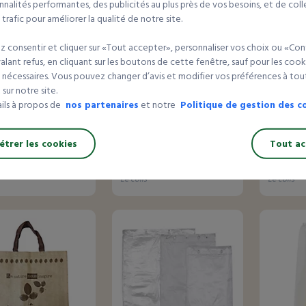
nalités performantes, des publicités au plus près de vos besoins, et de coll
rafic pour améliorer la qualité de notre site.
 consentir et cliquer sur «Tout accepter», personnaliser vos choix ou «Con
lant refus, en cliquant sur les boutons de cette fenêtre, sauf pour les cook
 nécessaires. Vous pouvez changer d’avis et modifier vos préférences à t
sur notre site.
18 avis
5 avis
ails à propos de
nos partenaires
et notre
Politique de gestion des c
etelle 50 µ liassé
Sac bretelle 50 µ liassé
Sac bret
é
impression métier
liassé i
partout
trer les cookies
Tout ac
r de
À partir de
À partir d
 €HT
59,81 €HT
36,04 €
le colis
le colis