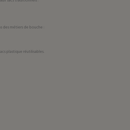
ux sacs traditionnels :
ns des métiers de bouche :
sacs plastique réutilisables
.