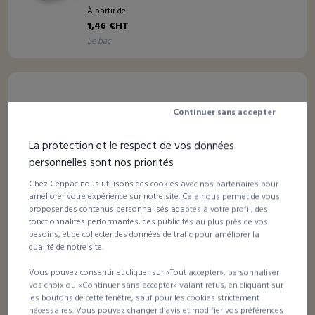
À partir de
1,46 €HT
le bac
1 avis
Continuer sans accepter
Bac plastique de rangement hermétique
La protection et le respect de vos données
personnelles sont nos priorités
À partir de
12,39 €HT
Chez Cenpac nous utilisons des cookies avec nos partenaires pour
le bac
améliorer votre expérience sur notre site. Cela nous permet de vous
proposer des contenus personnalisés adaptés à votre profil, des
fonctionnalités performantes, des publicités au plus près de vos
besoins, et de collecter des données de trafic pour améliorer la
qualité de notre site.
1 avis
Vous pouvez consentir et cliquer sur «Tout accepter», personnaliser
PACK - Rayonnage avec bacs plastique de
vos choix ou «Continuer sans accepter» valant refus, en cliquant sur
rangement hermétiques
les boutons de cette fenêtre, sauf pour les cookies strictement
nécessaires. Vous pouvez changer d’avis et modifier vos préférences