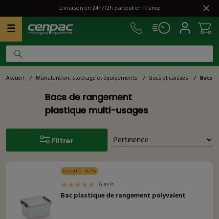
Livraison en 24h/72h partout en France
Accueil
/
Manutention, stockage et équipements
/
Bacs et caisses
/
Bacs d
Bacs de rangement
plastique multi-usages
Filtrer
Jusqu’à -63%
6 avis
Bac plastique de rangement polyvalent