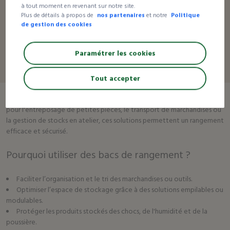
À partir de
à tout moment en revenant sur notre site.
663,00 €HT
Plus de détails à propos de
nos partenaires
et notre
Politique
de gestion des cookies
le pack
Paramétrer les cookies
1
Tout accepter
Les
bacs de rangement
sont indispensables pour optimiser le
stockage et l’organisation des espaces professionnels. Que ce soit
pour l'entreposage de petites pièces, le transport de marchandises ou
la gestion de stocks en atelier, ces solutions permettent un rangement
efficace et sécurisé.
Pourquoi utiliser des bacs de rangement ?
Faciliter l’organisation et le tri des marchandises ou outils.
Optimiser l’espace de stockage grâce à des solutions empilables ou
modulables.
Protéger les produits stockés des chocs, de l'humidité et de la
poussière.