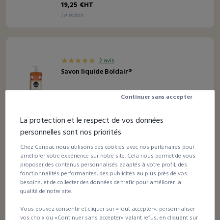
19,25 €HT
le bidon
2 avis
Savon liquide Boldair®
Continuer sans accepter
À partir de
7,48 €HT
La protection et le respect de vos données
le flacon
personnelles sont nos priorités
Chez Cenpac nous utilisons des cookies avec nos partenaires pour
améliorer votre expérience sur notre site. Cela nous permet de vous
proposer des contenus personnalisés adaptés à votre profil, des
2 avis
fonctionnalités performantes, des publicités au plus près de vos
Distributeur de savon Tork® (S1)
besoins, et de collecter des données de trafic pour améliorer la
qualité de notre site.
Vous pouvez consentir et cliquer sur «Tout accepter», personnaliser
À partir de
vos choix ou «Continuer sans accepter» valant refus, en cliquant sur