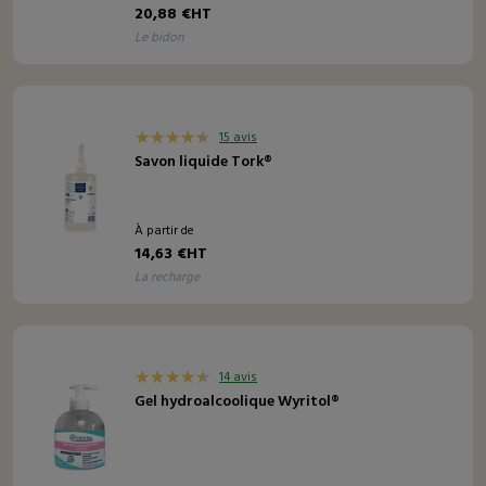
20,88 €HT
le bidon
15 avis
Savon liquide Tork®
À partir de
14,63 €HT
la recharge
14 avis
Gel hydroalcoolique Wyritol®