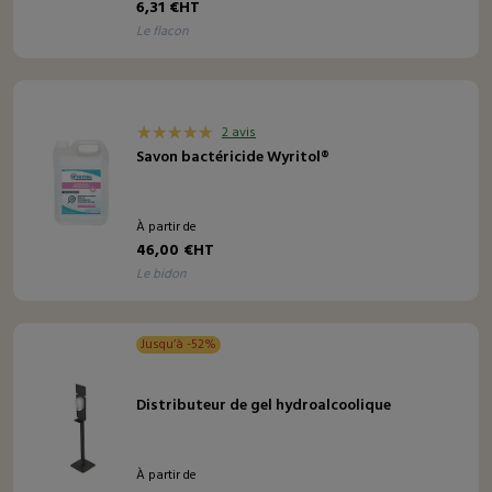
6,31 €HT
le flacon
2 avis
Savon bactéricide Wyritol®
À partir de
46,00 €HT
le bidon
Jusqu’à -52%
Distributeur de gel hydroalcoolique
À partir de