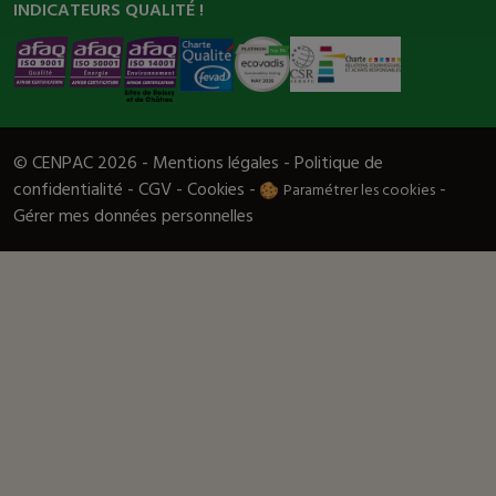
INDICATEURS QUALITÉ !
© CENPAC 2026 -
Mentions légales
-
Politique de
confidentialité
-
CGV
-
Cookies
-
-
Paramétrer les cookies
Gérer mes données personnelles