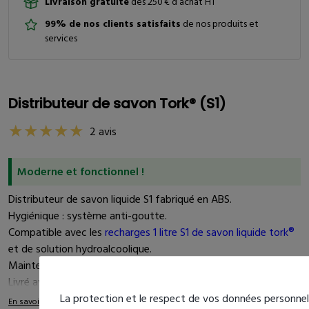
Livraison gratuite
dès 250 € d’achat HT
99% de nos clients satisfaits
de nos produits et
services
Distributeur de savon Tork® (S1)
2 avis
Moderne et fonctionnel !
Distributeur de savon liquide S1 fabriqué en ABS.
Hygiénique : système anti-goutte.
Compatible avec les
recharges 1 litre S1 de savon liquide tork®
et de solution hydroalcoolique.
Maintenance réduite : une recharge = 1 000 doses.
Livré avec une clé, des vis et des chevilles.
La protection et le respect de vos données personnell
En savoir plus