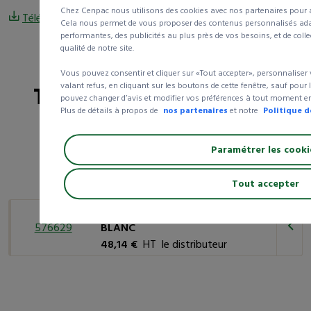
Chez Cenpac nous utilisons des cookies avec nos partenaires pour am
Télécharger les documents
Cela nous permet de vous proposer des contenus personnalisés adapt
performantes, des publicités au plus près de vos besoins, et de colle
qualité de notre site.
Vous pouvez consentir et cliquer sur «Tout accepter», personnaliser
Tableau des références
valant refus, en cliquant sur les boutons de cette fenêtre, sauf pour
Tableau des références
pouvez changer d’avis et modifier vos préférences à tout moment en 
Plus de détails à propos de
nos partenaires
et notre
Politique d
Paramétrer les cooki
Ce produit existe en
1
référence
Tout accepter
Distributeur de savon Tork® (S1)
576629
BLANC
48,14 €
HT le distributeur