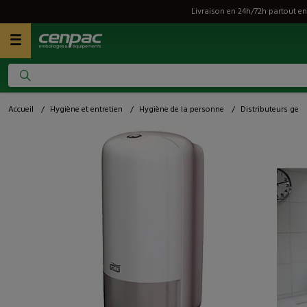
Livraison en 24h/72h partout en
Accueil
/
Hygiène et entretien
/
Hygiène de la personne
/
Distributeurs gel 