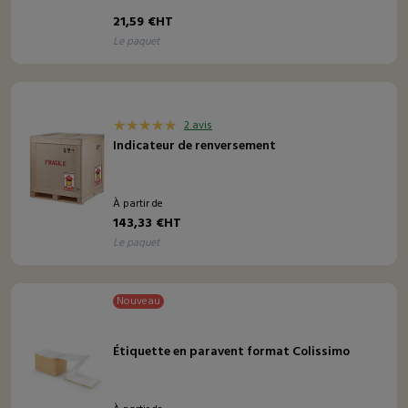
21,59 €HT
le paquet
2 avis
Indicateur de renversement
À partir de
143,33 €HT
le paquet
Nouveau
Étiquette en paravent format Colissimo