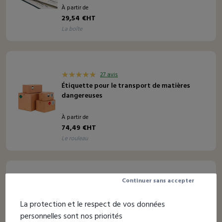
À partir de
29,54 €HT
la boîte
27 avis
Étiquette pour le transport de matières
dangereuses
À partir de
74,49 €HT
le rouleau
Continuer sans accepter
12 avis
Étiquette d'expédition spéciale palette
La protection et le respect de vos données
personnelles sont nos priorités