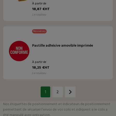
À partir de
18,87 €HT
le rouleau
Nouveau
Pastille adhésive amovible imprimée
À partir de
18,25 €HT
le rouleau
1
2
Page 1
Page 2
Nos étiquettes de positionnement et indicateurs de positionnement
permettent de sécuriser l’envoi de vos colis et indiquent si le colis a
été manipulé avec précaution.