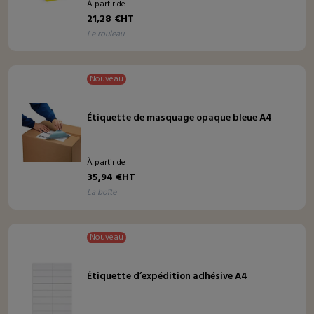
À partir de
21,28 €HT
le rouleau
Nouveau
Étiquette de masquage opaque bleue A4
À partir de
35,94 €HT
la boîte
Nouveau
Étiquette d’expédition adhésive A4