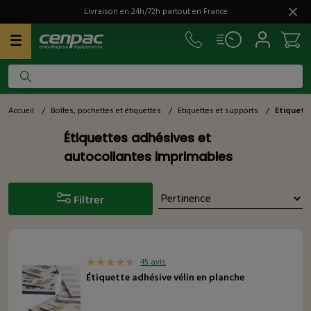
Livraison en 24h/72h partout en France
Accueil
/
Boîtes, pochettes et étiquettes
/
Etiquettes et supports
/
Etiquett
Étiquettes adhésives et
autocollantes imprimables
Filtrer
45 avis
Étiquette adhésive vélin en planche