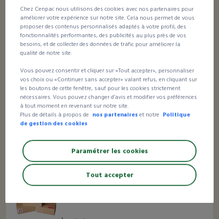
À partir de
Chez Cenpac nous utilisons des cookies avec nos partenaires pour
31,46 €HT
améliorer votre expérience sur notre site. Cela nous permet de vous
le rouleau
proposer des contenus personnalisés adaptés à votre profil, des
fonctionnalités performantes, des publicités au plus près de vos
besoins, et de collecter des données de trafic pour améliorer la
qualité de notre site.
Jusqu’à -68%
1 avis
Vous pouvez consentir et cliquer sur «Tout accepter», personnaliser
vos choix ou «Continuer sans accepter» valant refus, en cliquant sur
Étiquette de sécurité papier
les boutons de cette fenêtre, sauf pour les cookies strictement
nécessaires. Vous pouvez changer d’avis et modifier vos préférences
à tout moment en revenant sur notre site.
À partir de
Plus de détails à propos de
nos partenaires
et notre
Politique
27,16 €HT
de gestion des cookies
le rouleau
Paramétrer les cookies
Tout accepter
76 avis
Étiquette de signalisation