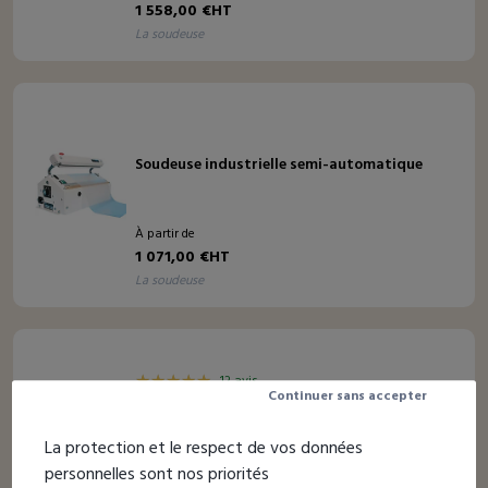
1 558,00 €HT
la soudeuse
Soudeuse industrielle semi-automatique
À partir de
1 071,00 €HT
la soudeuse
12 avis
Continuer sans accepter
Soudeuse semi-automatique
La protection et le respect de vos données
personnelles sont nos priorités
À partir de