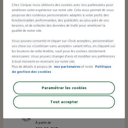
462,00 €HT
Chez Cenpac nous utilisons des cookies avec nos partenaires pour
la soudeuse
améliorer votre expérience sur notre site. Cela nous permet de vous
proposer des contenus personnalisés adaptés à votre profil, des
fonctionnalités performantes, des publicités au plus près de vos
besoins, et de collecter des données de trafic pour améliorer la
Meilleur prix
qualité de notre site.
10 avis
Soudeuse économique
Vous pouvez consentir et cliquer sur «Tout accepter», personnaliser
vos choix ou «Continuer sans accepter» valant refus, en cliquant sur
les boutons de cette fenêtre, sauf pour les cookies strictement
nécessaires. Vous pouvez changer d’avis et modifier vos préférences
À partir de
à tout moment en revenant sur notre site.
208,00 €HT
Plus de détails à propos de
nos partenaires
et notre
Politique
de gestion des cookies
la soudeuse
Paramétrer les cookies
Meilleur prix
15 avis
Tout accepter
Soudeuse à couteau économique
À partir de