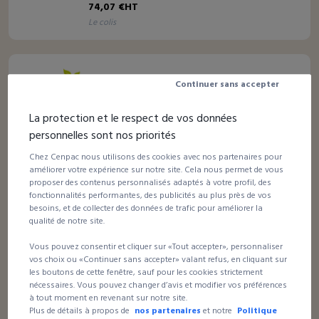
74,07 €HT
le colis
Continuer sans accepter
42 avis
Sac kraft à poignées plates pour la vente à
La protection et le respect de vos données
emporter
personnelles sont nos priorités
À partir de
Chez Cenpac nous utilisons des cookies avec nos partenaires pour
49,33 €HT
améliorer votre expérience sur notre site. Cela nous permet de vous
le colis
proposer des contenus personnalisés adaptés à votre profil, des
fonctionnalités performantes, des publicités au plus près de vos
besoins, et de collecter des données de trafic pour améliorer la
qualité de notre site.
6 avis
Vous pouvez consentir et cliquer sur «Tout accepter», personnaliser
Sac papier kraft pour bouteilles
vos choix ou «Continuer sans accepter» valant refus, en cliquant sur
les boutons de cette fenêtre, sauf pour les cookies strictement
nécessaires. Vous pouvez changer d’avis et modifier vos préférences
à tout moment en revenant sur notre site.
À partir de
Plus de détails à propos de
nos partenaires
et notre
Politique