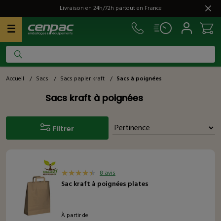
Livraison en 24h/72h partout en France
Accueil
/
Sacs
/
Sacs papier kraft
/
Sacs à poignées
Sacs kraft à poignées
Filtrer
8 avis
Sac kraft à poignées plates
À partir de