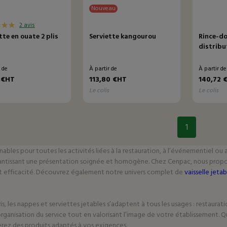
Nouveau
2 avis
tte en ouate 2 plis
Serviette kangourou
Rince-do
distribu
r de
À partir de
À partir d
 €HT
113,80 €HT
140,72 
le colis
le colis
1
bles pour toutes les activités liées à la restauration, à l’événementiel ou a
arantissant une présentation soignée et homogène. Chez Cenpac, nous prop
e et efficacité. Découvrez également notre univers complet de
vaisselle jetab
 les nappes et serviettes jetables s’adaptent à tous les usages : restaurati
l’organisation du service tout en valorisant l’image de votre établissement.
erez des produits adaptés à vos exigences.