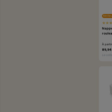
Meilleu
Nappe
roule
À parti
89,94
le colis