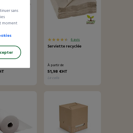
tinuer sans
ies
out moment
ookies
23 avis
6 avis
igts
Serviette recyclée
cepter
e
À partir de
HT
51,98 €HT
le colis