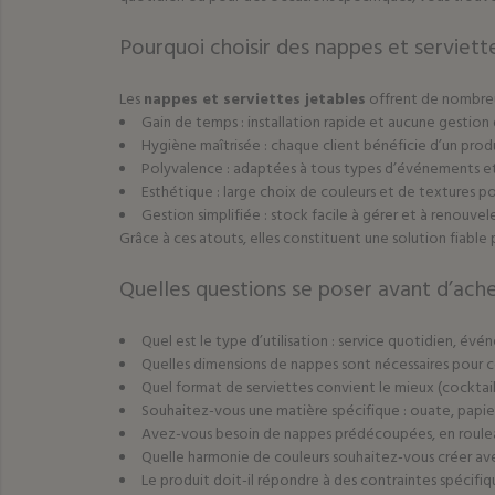
Pourquoi choisir des nappes et serviette
Les
nappes et serviettes jetables
offrent de nombreu
Gain de temps : installation rapide et aucune gestion 
Hygiène maîtrisée : chaque client bénéficie d’un produ
Polyvalence : adaptées à tous types d’événements et
Esthétique : large choix de couleurs et de textures 
Gestion simplifiée : stock facile à gérer et à renouvel
Grâce à ces atouts, elles constituent une solution fiable p
Quelles questions se poser avant d’ache
Quel est le type d’utilisation : service quotidien, 
Quelles dimensions de nappes sont nécessaires pour co
Quel format de serviettes convient le mieux (cocktail,
Souhaitez-vous une matière spécifique : ouate, papier, 
Avez-vous besoin de nappes prédécoupées, en roulea
Quelle harmonie de couleurs souhaitez-vous créer ave
Le produit doit-il répondre à des contraintes spécifi