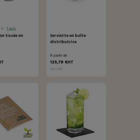
1 avis
n tissée en
Serviette en boîte
distributrice
e
À partir de
HT
129,78 €HT
le colis