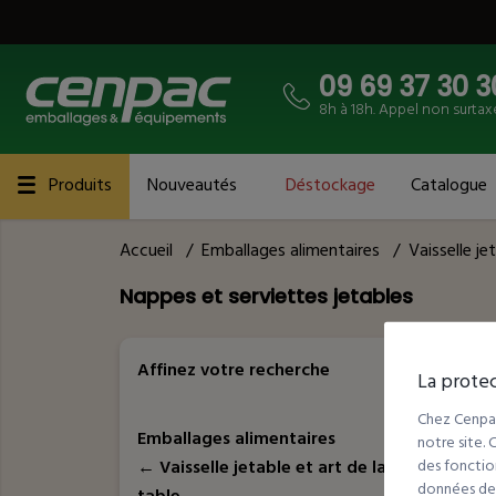
09 69 37 30 3
8h à 18h. Appel non surtax
Produits
Nouveautés
Déstockage
Catalogue
Accueil
/
Emballages alimentaires
/
Vaisselle je
Nappes et serviettes jetables
12
Réfé
Affinez votre recherche
La protec
Chez Cenpac
Emballages alimentaires
notre site.
des fonction
←
Vaisselle jetable et art de la
données de t