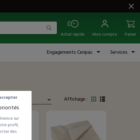
Achat rapide
Mon compte
Panier
Engagements Cenpac
Services
accepter
Affichage :
riorités
rience sur
re profil,
ecter des