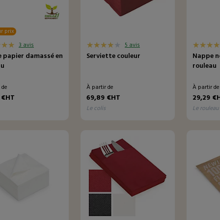
r prix
3 avis
5 avis
 papier damassé en
Serviette couleur
Nappe no
au
rouleau
r de
À partir de
À partir d
 €HT
69,89 €HT
29,29 €
le colis
le rouleau