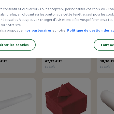
 consentir et cliquer sur «Tout accepter», personnaliser vos choix ou «Con
lant refus, en cliquant sur les boutons de cette fenêtre, sauf pour les cook
 nécessaires. Vous pouvez changer d’avis et modifier vos préférences à t
sur notre site.
Jusqu’à -44%
ails à propos de
nos partenaires
et notre
Politique de gestion des c
11 avis
1 avis
tte en ouate
Serviette Airlaid®
Rince-do
e 1 pli
trer les cookies
Tout ac
r de
À partir de
À partir d
 €HT
47,27 €HT
38,30 €
le colis
le colis