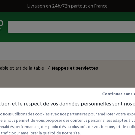
Livraison en 24h/72h partout en France
0
é
table et art de la table
/
Nappes et serviettes
Continuer sans 
rences
Tri par :
tion et le respect de vos données personnelles sont nos p
 nous utilisons des cookies avec nos partenaires pour améliorer votre expé
 Cela nous permet de vous proposer des contenus personnalisés adaptés à vot
nalités performantes, des publicités au plus près de vos besoins, et de coll
rafic pour améliorer la qualité de notre site.