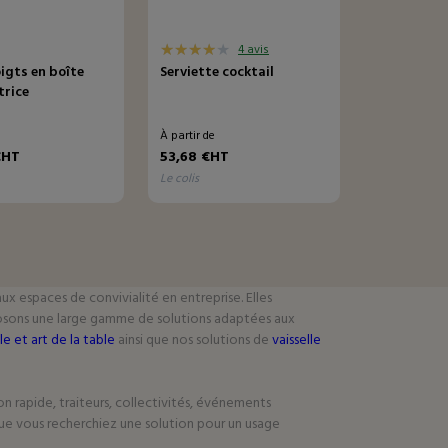
4 avis
igts en boîte
Serviette cocktail
trice
e
À partir de
€HT
53,68 €HT
le colis
ux espaces de convivialité en entreprise. Elles
osons une large gamme de solutions adaptées aux
le et art de la table
ainsi que nos solutions de
vaisselle
on rapide, traiteurs, collectivités, événements
 Que vous recherchiez une solution pour un usage