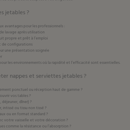
s jetables ?
x avantages pour les professionnels :
de lavage après utilisation
it propre et prêt à l’emploi
 de configurations
pour une présentation soignée
er
our les environnements où la rapidité et l’efficacité sont essentielles.
ter nappes et serviettes jetables ?
événement ponctuel ou réception haut de gamme ?
uvrir vos tables ?
 déjeuner, dîner) ?
intissé ou tissu non tissé ?
ux ou en format standard ?
c votre vaisselle et votre décoration ?
ques comme la résistance ou l’absorption ?