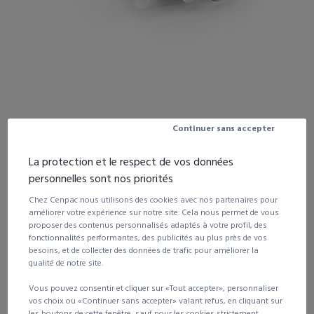
Continuer sans accepter
À partir de
La protection et le respect de vos données
132,48
€
HT
le colis
de 1000
personnelles sont nos priorités
vendu à l'unité
Chez Cenpac nous utilisons des cookies avec nos partenaires pour
améliorer votre expérience sur notre site. Cela nous permet de vous
proposer des contenus personnalisés adaptés à votre profil, des
fonctionnalités performantes, des publicités au plus près de vos
Voir les autres déclinaisons du produit
besoins, et de collecter des données de trafic pour améliorer la
qualité de notre site.
Quantité
Remise
Prix unitaire HT
Vous pouvez consentir et cliquer sur «Tout accepter», personnaliser
vos choix ou «Continuer sans accepter» valant refus, en cliquant sur
1 colis et +
189,26 €
les boutons de cette fenêtre, sauf pour les cookies strictement