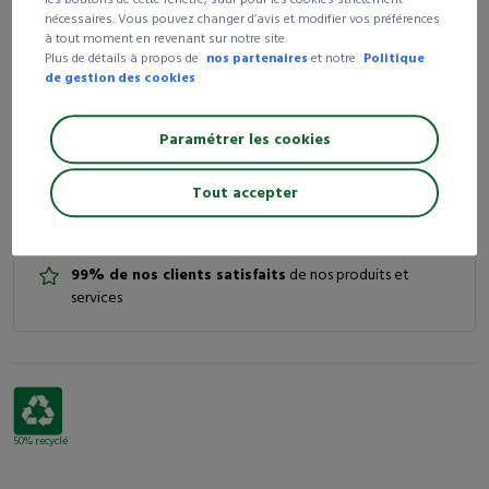
nécessaires. Vous pouvez changer d’avis et modifier vos préférences
3 colis et +
-15%
160,87 €
à tout moment en revenant sur notre site.
Plus de détails à propos de
nos partenaires
et notre
Politique
5 colis et +
-20%
151,41 €
de gestion des cookies
7 colis et +
-30%
132,48 €
Consulter cette référence page
135
du catalogue général
Paramétrer les cookies
Tout accepter
Livraison 24/72h
Livraison gratuite
dès 250 € d’achat HT
99% de nos clients satisfaits
de nos produits et
services
50% recyclé