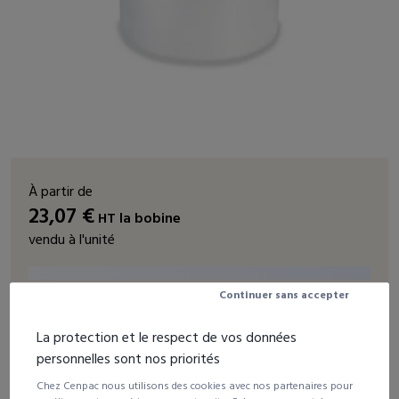
À partir de
23,07
€
HT
la bobine
vendu à l'unité
Continuer sans accepter
Voir les autres déclinaisons du produit
La protection et le respect de vos données
personnelles sont nos priorités
Quantité
Remise
Prix unitaire HT
Chez Cenpac nous utilisons des cookies avec nos partenaires pour
1 et +
28,84 €