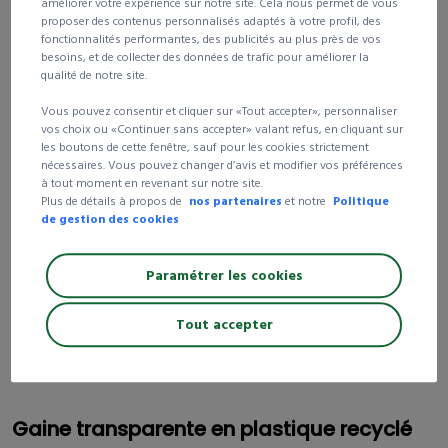
améliorer votre expérience sur notre site. Cela nous permet de vous
proposer des contenus personnalisés adaptés à votre profil, des
2 et +
-15%
24,51 €
fonctionnalités performantes, des publicités au plus près de vos
3 et +
-20%
23,07 €
besoins, et de collecter des données de trafic pour améliorer la
qualité de notre site.
Consulter cette référence page
149
du catalogue général
Vous pouvez consentir et cliquer sur «Tout accepter», personnaliser
vos choix ou «Continuer sans accepter» valant refus, en cliquant sur
les boutons de cette fenêtre, sauf pour les cookies strictement
Livraison 24/72h
nécessaires. Vous pouvez changer d’avis et modifier vos préférences
Livraison gratuite
dès 250 € d’achat HT
à tout moment en revenant sur notre site.
Plus de détails à propos de
nos partenaires
et notre
Politique
99% de nos clients satisfaits
de nos produits et
de gestion des cookies
services
Paramétrer les cookies
Tout accepter
50% recyclé
Gaine transparente en plastique recyclé