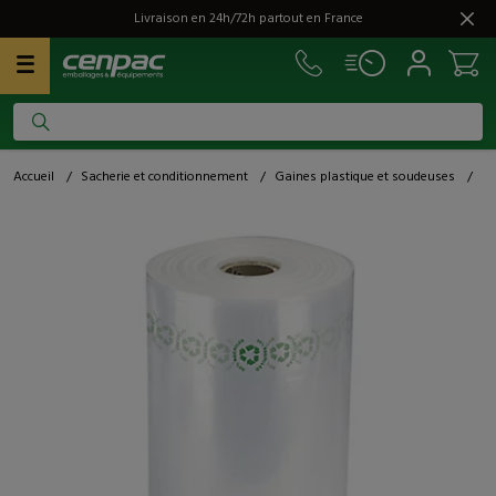
Livraison en 24h/72h partout en France
Accueil
/
Sacherie et conditionnement
/
Gaines plastique et soudeuses
/
Ga