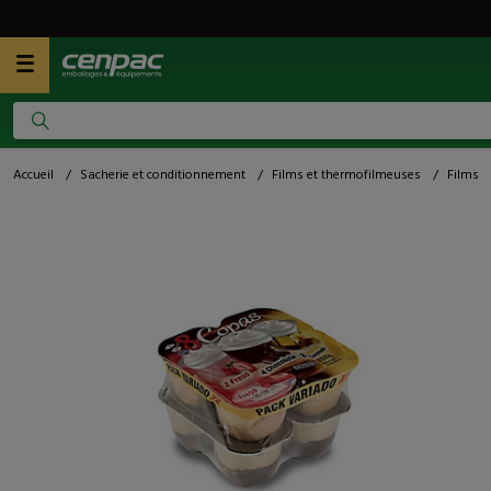
Accueil
/
Sacherie et conditionnement
/
Films et thermofilmeuses
/
Films r