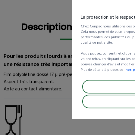
La protection et le respec
Description détaillée
Description détaillée
Chez Cenpac nous utilisons des co
Cela nous permet de vous proposer
performantes, des publicités au pl
qualité de notre site.
Vous pouvez consentir et cliquer 
Pour les produits lourds à angles vifs nécessitant
valant refus, en cliquant sur les 
une résistance très importante !
pouvez changer d’avis et modifier
Plus de détails à propos de
nos p
Film polyoléfine dossé 17 µ pré-perforé.
Aspect très transparent.
Apte au contact alimentaire.