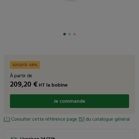
JUSQU’À -68%
À partir de
209,20
€
HT
la bobine
Je commande
Consulter cette référence page
151
du catalogue général
Livraison 24/72h