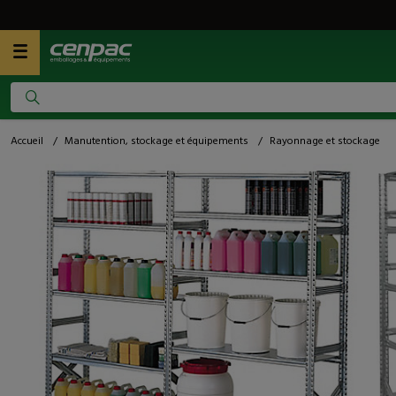
Accueil
/
Manutention, stockage et équipements
/
Rayonnage et stockage
/