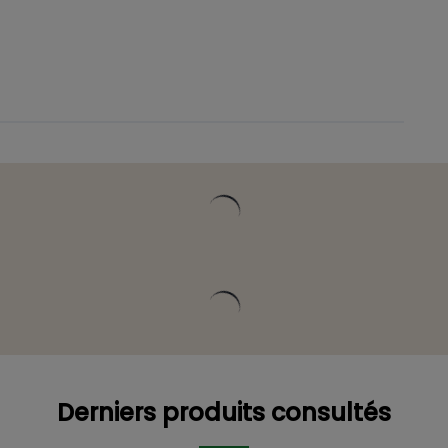
références
Description détaillée
Vous pourriez 
scription détaillée
Vous pourriez être intéressé
Derniers produits consultés