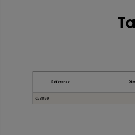
Tableau des 
Ta
Référence
Dim
658999