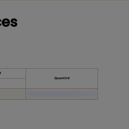
être intéressé
ces
T
Quantité