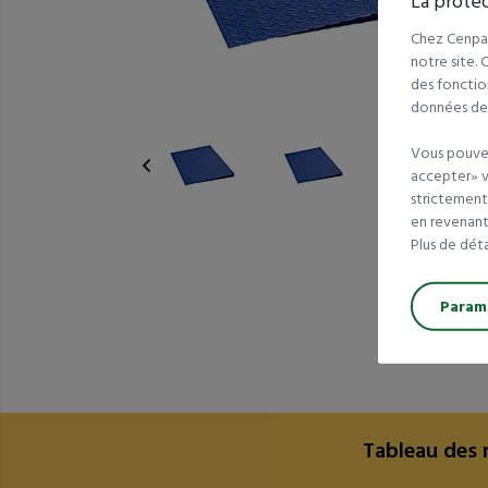
La protec
Chez Cenpac
notre site.
des fonction
données de t
Vous pouvez
accepter» va
strictement
en revenant 
Plus de dét
Paramé
Tableau des 