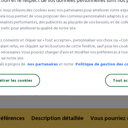
tion et le respect de vos données personnelles sont nos p
gé
Certifiée CE
 nous utilisons des cookies avec nos partenaires pour améliorer votre expé
Installation facile
 Cela nous permet de vous proposer des contenus personnalisés adaptés à vot
nalités performantes, des publicités au plus près de vos besoins, et de coll
La
rampe d’accès pour
plateforme de pesage
rafic pour améliorer la qualité de notre site.
est spécialement conçue pour faciliter l’accès aux
plateformes basses. Réalisée en
métal émaillé
, elle
 consentir et cliquer sur «Tout accepter», personnaliser vos choix ou «Con
offre une surface large de
150 x 150 cm
garantissant
lant refus, en cliquant sur les boutons de cette fenêtre, sauf pour les cook
 nécessaires. Vous pouvez changer d’avis et modifier vos préférences à t
une montée fluide et stable, même pour des charges
sur notre site.
importantes. Sa conception soignée et sa
ails à propos de
nos partenaires
et notre
Politique de gestion des c
En savoir plus
certification CE
en font un équipement sûr et
durable, idéal pour les environnements professionnels
exigeants.
trer les cookies
Tout ac
Télécharger les documents
Quels sont les avantages de la rampe
d’accès pour plateforme de pesage ?
La
rampe d’accès pour plateforme de pesage
références
Description détaillée
Vous pourriez 
présente de nombreux avantages pour les