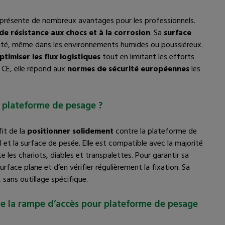
elle s’intègre facilement dans tout espace
présente de nombreux avantages pour les professionnels.
nécessitant un accès incliné.
de résistance aux chocs et à la corrosion
. Sa
surface
ité, même dans les environnements humides ou poussiéreux.
La rampe d’accès pour plateforme de pesage est un
ptimiser les flux logistiques
tout en limitant les efforts
équipement indispensable
pour améliorer la
 CE, elle répond aux
normes de sécurité européennes
les
sécurité et l’efficacité de vos opérations de pesage.
Fiable, solide et simple à mettre en place, elle
constitue une véritable valeur ajoutée pour votre
 plateforme de pesage ?
activité professionnelle.
fit de la
positionner solidement
contre la plateforme de
l et la surface de pesée. Elle est compatible avec la majorité
 les chariots, diables et transpalettes. Pour garantir sa
urface plane et d’en vérifier régulièrement la fixation. Sa
sans outillage spécifique.
de la rampe d’accès pour plateforme de pesage