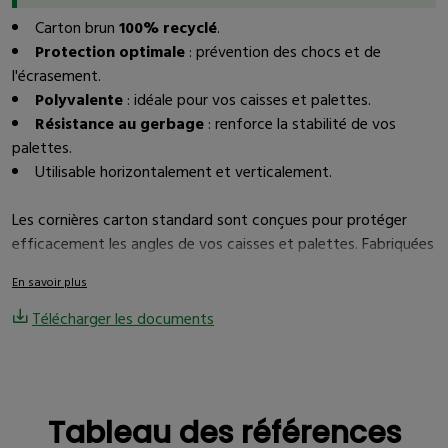
Carton brun
100% recyclé
.
Protection optimale
: prévention des chocs et de
l'écrasement.
Polyvalente
: idéale pour vos caisses et palettes.
Résistance au gerbage
: renforce la stabilité de vos
palettes.
Utilisable horizontalement et verticalement.
Les cornières carton standard sont conçues pour protéger
efficacement les angles de vos caisses et palettes. Fabriquées
en carton brun 100% recyclé, elles sont robustes, offrant une
En savoir plus
solution polyvalente pour diverses applications industrielles.
Télécharger les documents
Quelles sont les principales caractéristiques des
cornières carton standard ?
Tableau des références
Durables
: fabriquées en carton brun 100% recyclé, elles
Tableau des références
contribuent à la préservation de l'environnement.