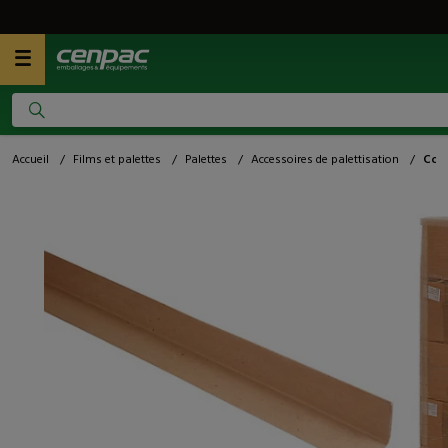
Accueil
/
Films et palettes
/
Palettes
/
Accessoires de palettisation
/
Corn