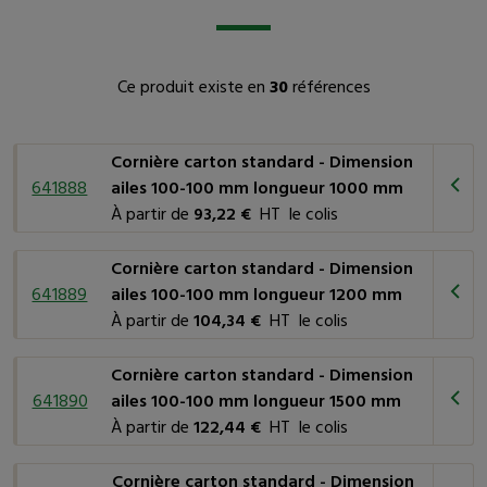
Protection optimale
: grâce à leur conception solide, nos
cornières offrent une protection inégalée en prévenant les
angles de vos caisses et palettes des chocs et de
Ce produit existe en
30
références
l'écrasement pendant le transport et le stockage.
Résistance au gerbage
: les cornières carton standard
renforcent la résistance de vos palettes au gerbage,
Cornière carton standard - Dimension
garantissant une stabilité maximale.
641888
ailes 100-100 mm longueur 1000 mm
Faciles à utiliser
: légères et faciles à manipuler, le
À partir de
93,22 €
HT le colis
montage de ces cornières est rapide et efficace.
Polyvalence
: nos cornières conviennent à une large
Cornière carton standard - Dimension
gamme de produits et de secteurs d'activité, garantissant une
641889
ailes 100-100 mm longueur 1200 mm
protection universelle.
À partir de
104,34 €
HT le colis
Quelles sont les applications courantes ?
Cornière carton standard - Dimension
641890
ailes 100-100 mm longueur 1500 mm
Nos cornières carton standard sont parfaites pour diverses
À partir de
122,44 €
HT le colis
applications, notamment dans l'industrie, la logistique, et le
secteur de l'emballage. Elles sont conçues pour répondre à vos
Cornière carton standard - Dimension