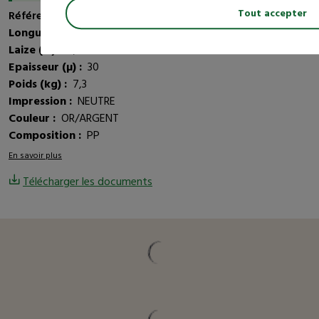
Tout accepter
Référence article :
606457
Longueur (m) :
50
Laize (m) :
0,70
Epaisseur (µ) :
30
Poids (kg) :
7,3
Impression :
NEUTRE
Couleur :
OR/ARGENT
Composition :
PP
En savoir plus
Télécharger les documents
Vous pourriez être intéressé