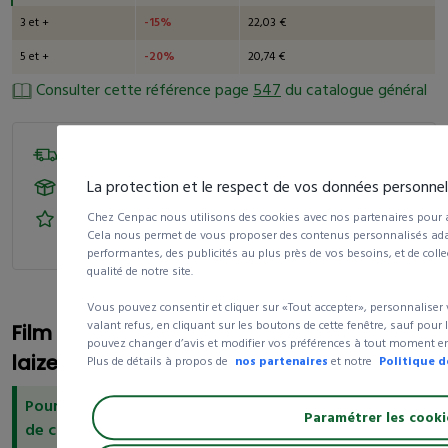
3 et +
-15%
22,03 €
5 et +
-20%
20,74 €
Consulter cette référence page
547
du catalogue général
Livraison 24/72h
Livraison gratuite
dès 250 € d’achat HT
La protection et le respect de vos données personnell
99% de nos clients satisfaits
de nos produits et
Chez Cenpac nous utilisons des cookies avec nos partenaires pour am
Cela nous permet de vous proposer des contenus personnalisés adapt
services
performantes, des publicités au plus près de vos besoins, et de colle
qualité de notre site.
Vous pouvez consentir et cliquer sur «Tout accepter», personnaliser
valant refus, en cliquant sur les boutons de cette fenêtre, sauf pour
Film métallisé réversible - OR/ARGENT
pouvez changer d’avis et modifier vos préférences à tout moment en 
laize 0,70 m longueur 50 m
Plus de détails à propos de
nos partenaires
et notre
Politique d
Pour la décoration de votre boutique ou l'emballage
Paramétrer les cooki
de cadeaux !