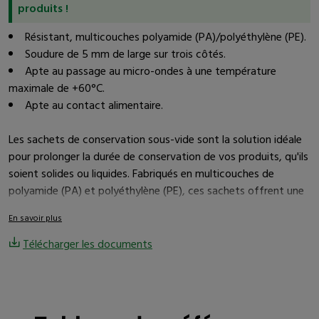
produits !
Résistant, multicouches polyamide (PA)/polyéthylène (PE).
Soudure de 5 mm de large sur trois côtés.
Apte au passage au micro-ondes à une température
maximale de +60°C.
Apte au contact alimentaire.
Les sachets de conservation sous-vide sont la solution idéale
pour prolonger la durée de conservation de vos produits, qu'ils
soient solides ou liquides. Fabriqués en multicouches de
polyamide (PA) et polyéthylène (PE), ces sachets offrent une
protection de qualité supérieure grâce à leur soudure de 5 mm
En savoir plus
de large sur trois côtés.
Télécharger les documents
Bonne soudabilité : les sachets sont conçus pour assurer
une excellente soudure, garantissant l'intégrité de l'emballage.
Bonne tenue des soudures à chaud : les soudures résistent
Tableau des références
à la chaleur, assurant la sécurité de vos produits.