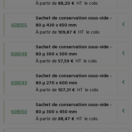
À partir de
88,20 €
HT le colis
Lorsque vous choisissez le sachet de conservation sous-vide
Sachet de conservation sous-vide -
adapté à vos besoins, notez que les dimensions indiquées
608005
80 µ 430 x 650 mm
dans le tableau sont des dimensions extérieures. La largeur
À partir de
109,87 €
HT le colis
disponible du sac correspond à sa largeur intérieure. Pour
obtenir cette mesure,
déduisez 10 mm des dimensions
Sachet de conservation sous-vide -
extérieures
indiquées dans le tableau. Cela vous permettra de
608048
80 µ 300 x 300 mm
sélectionner le sachet parfaitement adapté à vos produits.
À partir de
57,59 €
HT le colis
Optez pour nos sachets de conservation sous-vide pour
Sachet de conservation sous-vide -
garantir une conservation optimale de vos produits. Avec une
608049
80 µ 270 x 600 mm
qualité de fabrication exceptionnelle et une résistance à toute
À partir de
107,31 €
HT le colis
épreuve, ces sachets sont un choix sûr pour votre entreprise.
Mettez en avant la qualité de vos produits en associant aux
Sachet de conservation sous-vide -
sachets de conservation sous-vide la
plaque carton finition
608050
80 µ 300 x 450 mm
dorée
ou la
plaque carton bicolore
pour sachet de
À partir de
88,47 €
HT le colis
conservation sous-vide. Leur design soigné assure une
présentation impeccable, garantissant une expérience visuelle