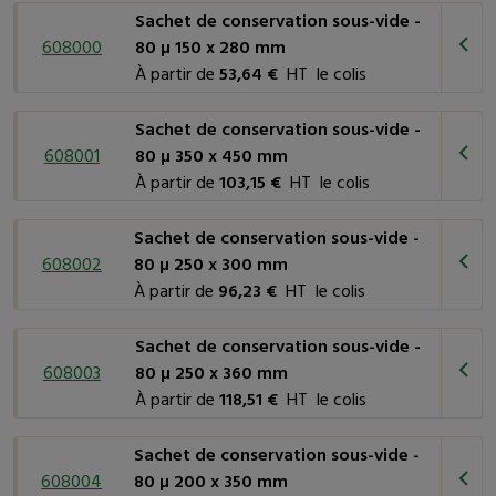
organoleptiques des produits et prolongent leur durée de
Sachet de conservation sous-vide -
conservation.
608000
80 µ 150 x 280 mm
Restauration
: De nombreux restaurants et
À partir de
53,64 €
HT le colis
établissements de restauration rapide utilisent ces sachets
pour préparer, stocker et réchauffer des plats à l'avance. Cela
Sachet de conservation sous-vide -
permet de gagner du temps en cuisine tout en garantissant la
608001
80 µ 350 x 450 mm
fraîcheur des repas.
À partir de
103,15 €
HT le colis
Industrie pharmaceutique
: Les sachets de conservation
sous-vide sont également utilisés dans le secteur
Sachet de conservation sous-vide -
pharmaceutique pour emballer et protéger des médicaments
608002
80 µ 250 x 300 mm
et des produits médicaux sensibles à l'humidité et à l'oxygène.
À partir de
96,23 €
HT le colis
Industrie cosmétique
: Ils peuvent être employés pour
l'emballage de produits cosmétiques, tels que crèmes, lotions
Sachet de conservation sous-vide -
et masques, assurant ainsi leur préservation et leur qualité.
608003
80 µ 250 x 360 mm
Industrie de l'hôtellerie
: Les hôtels utilisent ces sachets
À partir de
118,51 €
HT le colis
pour emballer des articles de toilette, du linge de lit et
d'autres articles sensibles à l'humidité.
Sachet de conservation sous-vide -
608004
80 µ 200 x 350 mm
Comment choisir le sachet adapté à vos besoins ?