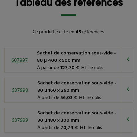
Tableau des références
Bonne résistance mécanique : ces sachets sont robustes,
ce qui les rend adaptés à une variété d'applications.
Barrière à l'oxygène : ils protègent vos produits de
l'oxygène, préservant leur fraîcheur.
Ce produit existe en
45
références
Barrière à l'eau : les sachets empêchent l'humidité de
pénétrer, préservant ainsi la qualité de vos produits.
Bonne tenue chimique : ils résistent à diverses substances
Sachet de conservation sous-vide -
chimiques, assurant une conservation sans faille.
607997
80 µ 400 x 500 mm
À partir de
127,70 €
HT le colis
Dans quels secteurs ou domaines d'activité les
sachets de conservation sous-vide trouvent leur
Sachet de conservation sous-vide -
utilité ?
607998
80 µ 160 x 260 mm
À partir de
56,03 €
HT le colis
Industrie agroalimentaire
: Les sachets de conservation
sous-vide sont largement utilisés dans l'industrie
Sachet de conservation sous-vide -
agroalimentaire pour conditionner des produits alimentaires,
607999
80 µ 180 x 300 mm
tels que viandes, poissons, fromages, légumes, et autres
À partir de
70,74 €
HT le colis
denrées périssables. Ils préservent les propriétés