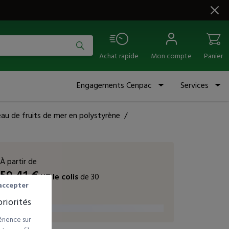
Achat rapide
Mon compte
Panier
Engagements Cenpac
Services
eau de fruits de mer en polystyrène
/
À partir de
59,41
€
HT
le colis
de 30
accepter
vendu à l'unité
riorités
rience sur