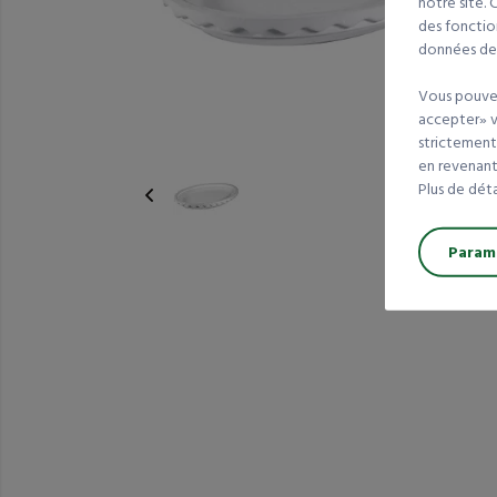
notre site.
des fonction
données de t
Vous pouvez
accepter» va
strictement
en revenant 
Plus de dét
Paramé