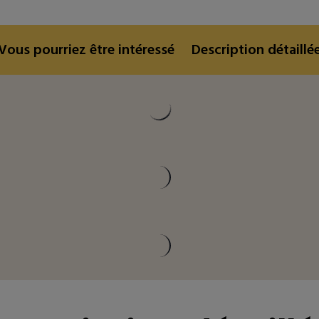
Vous pourriez être intéressé
Description détaillé
Vous pourriez être intéressé
Description détaillé
Vous pourriez être intéressé
Description détaillé