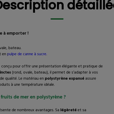
escription détaill
te à emporter !
vale, bateau.
t en
pulpe de canne à sucre
.
 conçu pour offrir une présentation élégante et pratique de
inctes
(rond, ovale, bateau), il permet de s’adapter à vos
de qualité. Le matériau en
polystyrène expansé
assure
duits à une température idéale.
fruits de mer en polystyrène ?
ésente de nombreux avantages. Sa
légèreté
et sa