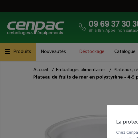
09 69 37 30 3
8h à 18h. Appel non surtax
Produits
Nouveautés
Déstockage
Catalogue
Accueil
/
Emballages alimentaires
/
Plateaux, r
Plateau de fruits de mer en polystyrène - 4-5 
La protec
Chez Cenpac