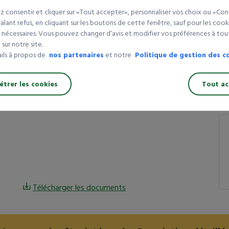
Composition :
KRAFT
 consentir et cliquer sur «Tout accepter», personnaliser vos choix ou «Con
Q
Colis de :
300
lant refus, en cliquant sur les boutons de cette fenêtre, sauf pour les cook
Largeur (mm) :
170
 nécessaires. Vous pouvez changer d’avis et modifier vos préférences à t
1 
sur notre site.
Couleur :
ECRU
3 
ails à propos de
nos partenaires
et notre
Politique de gestion des c
Hauteur (mm) :
85
5 
Dimensions Lxlxh (mm) :
225 X 170 X 85
trer les cookies
Tout ac
En savoir plus
ca
Télécharger les documents