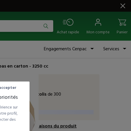
Achat rapide
Mon compte
Panier
Engagements Cenpac
Services
pas en carton - 3250 cc
À partir de
accepter
138,13
€
HT
le colis
de 300
riorités
vendu à l'unité
rience sur
re profil,
ecter des
ir les autres déclinaisons du produit