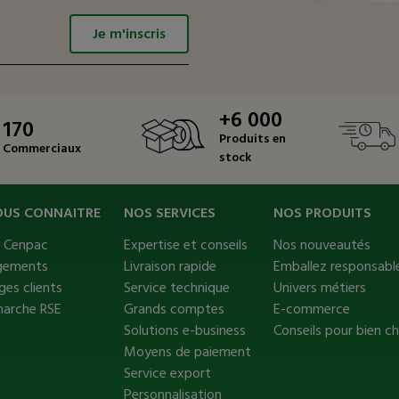
Je m'inscris
+6 000
170
Produits en
Commerciaux
stock
OUS CONNAITRE
NOS SERVICES
NOS PRODUITS
s Cenpac
Expertise et conseils
Nos nouveautés
gements
Livraison rapide
Emballez responsable
es clients
Service technique
Univers métiers
marche RSE
Grands comptes
E-commerce
Solutions e-business
Conseils pour bien ch
Moyens de paiement
Service export
Personnalisation