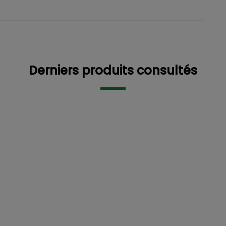
tre intéressé
Description détaillée
Derniers pr
Derniers produits consultés