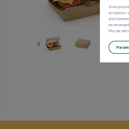
Vous pouvez
accepter» va
strictement
en revenant 
Plus de dét
Paramé