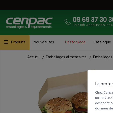
09 69 37 30 3
8h à 18h. Appel non surtax
Produits
Nouveautés
Déstockage
Catalogue
Accueil
/
Emballages alimentaires
/
Emballages
La protec
Chez Cenpac
notre site.
des fonction
données de t