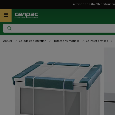
Livraison en 24h/72h partout en
Accueil
/
Calage et protection
/
Protections mousse
/
Coins et profilés
/