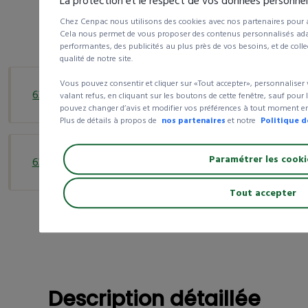
La protection et le respect de vos données personnell
Chez Cenpac nous utilisons des cookies avec nos partenaires pour am
Ce produit existe en
2
références
Cela nous permet de vous proposer des contenus personnalisés adapt
performantes, des publicités au plus près de vos besoins, et de colle
qualité de notre site.
Profilé forme en L recyclé -
Vous pouvez consentir et cliquer sur «Tout accepter», personnaliser
632896
Epaisseur 6 mm
valant refus, en cliquant sur les boutons de cette fenêtre, sauf pour
pouvez changer d’avis et modifier vos préférences à tout moment en 
À partir de
332,66 €
HT le colis
Plus de détails à propos de
nos partenaires
et notre
Politique d
Profilé forme en L recyclé -
Paramétrer les cooki
632897
Epaisseur 10 mm
À partir de
289,07 €
HT le colis
Tout accepter
Description détaillée
Description détaillée