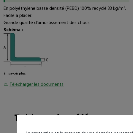
En polyéthylène basse densité (PEBD) 100% recyclé 33 kg/m³.
Facile à placer.
Grande qualité d'amortissement des chocs.
Schéma :
En savoir plus
Télécharger les documents
Tableau des références
Tableau des références