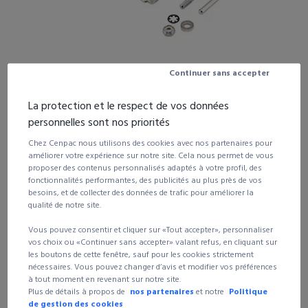
Continuer sans accepter
La protection et le respect de vos données
personnelles sont nos priorités
160,41
€
Chez Cenpac nous utilisons des cookies avec nos partenaires pour
HT
l'unité
améliorer votre expérience sur notre site. Cela nous permet de vous
vendu à l'unité
proposer des contenus personnalisés adaptés à votre profil, des
fonctionnalités performantes, des publicités au plus près de vos
besoins, et de collecter des données de trafic pour améliorer la
qualité de notre site.
Voir les autres déclinaisons du produit
Vous pouvez consentir et cliquer sur «Tout accepter», personnaliser
vos choix ou «Continuer sans accepter» valant refus, en cliquant sur
les boutons de cette fenêtre, sauf pour les cookies strictement
Quantité
Remise
Prix unitaire HT
nécessaires. Vous pouvez changer d’avis et modifier vos préférences
à tout moment en revenant sur notre site.
1 et +
160,41 €
Plus de détails à propos de
nos partenaires
et notre
Politique
Consulter cette référence page
205
du catalogue général
de gestion des cookies