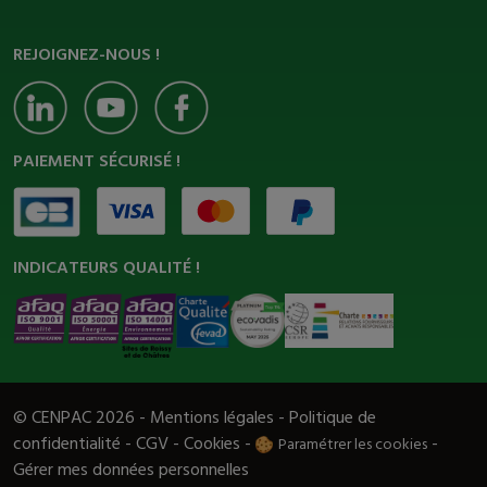
REJOIGNEZ-NOUS !
PAIEMENT SÉCURISÉ !
INDICATEURS QUALITÉ !
© CENPAC 2026 -
Mentions légales
-
Politique de
confidentialité
-
CGV
-
Cookies
-
-
Paramétrer les cookies
Gérer mes données personnelles