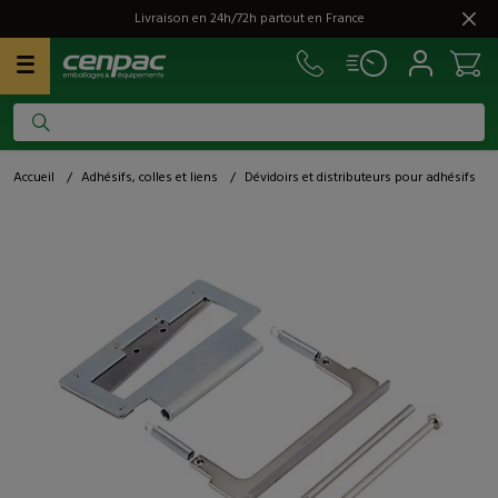
Livraison en 24h/72h partout en France
Accueil
/
Adhésifs, colles et liens
/
Dévidoirs et distributeurs pour adhésifs
/