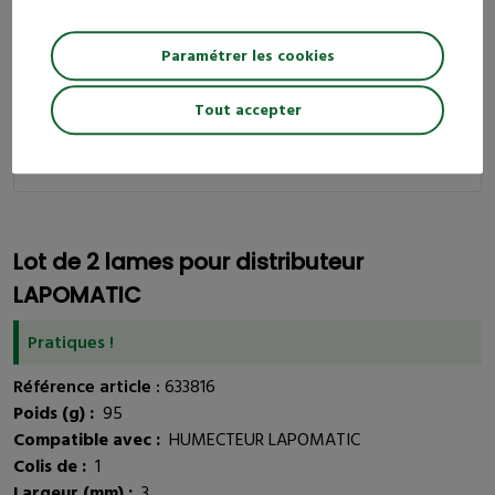
Paramétrer les cookies
Livraison 24/72h
Livraison gratuite
dès 250 € d’achat HT
Tout accepter
99% de nos clients satisfaits
de nos produits et
services
Lot de 2 lames pour distributeur
LAPOMATIC
Pratiques !
Référence article :
633816
Poids (g) :
95
Compatible avec :
HUMECTEUR LAPOMATIC
Colis de :
1
Largeur (mm) :
3