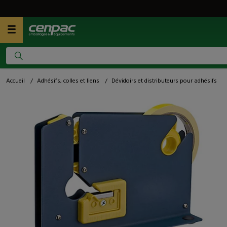
Accueil
/
Adhésifs, colles et liens
/
Dévidoirs et distributeurs pour adhésifs
/