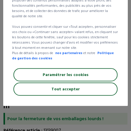
proposer des contenus personnalisés adaptés à votre profil, des
fonctionnalités performantes, des publicités au plus près de vos
3 colis et +
-15%
2,88 €
besoins, et de collecter des données de trafic pour améliorer la
qualité de notre site.
5 colis et +
-20%
2,71 €
Consulter cette référence page
219
du catalogue général
Vous pouvez consentir et cliquer sur «Tout accepter», personnaliser
vos choix ou «Continuer sans accepter» valant refus, en cliquant sur
les boutons de cette fenêtre, sauf pour les cookies strictement
nécessaires. Vous pouvez changer d’avis et modifier vos préférences
Livraison 24/72h
à tout moment en revenant sur notre site.
Plus de détails à propos de
nos partenaires
et notre
Politique
Livraison gratuite
dès 250 € d’achat HT
de gestion des cookies
99% de nos clients satisfaits
de nos produits et
services
Paramétrer les cookies
Tout accepter
Ruban adhésif armé "fil à fil" - 25 mm x 50
m
Pour la fermeture de vos emballages lourds !
Référence article :
13139007