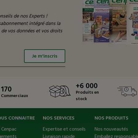
nseils de nos Experts !
ésabonnement intégré dans la
n de vos données et vos droits
Je m'inscris
+6 000
170
Produits en
Commerciaux
stock
OUS CONNAITRE
NOS SERVICES
NOS PRODUITS
s Cenpac
Expertise et conseils
Nos nouveautés
gements
Livraison rapide
Emballez responsable