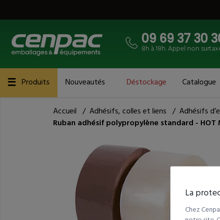
09 69 37 30 3
8h à 18h. Appel non surtax
Produits
Nouveautés
Déstockage
Catalogue
Accueil
/
Adhésifs, colles et liens
/
Adhésifs d’
Ruban adhésif polypropylène standard - HO
La protec
Chez Cenpac
notre site.