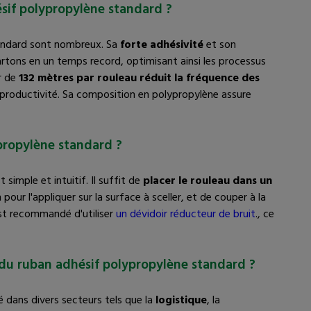
sif polypropylène standard ?
andard sont nombreux. Sa
forte adhésivité
et son
artons en un temps record, optimisant ainsi les processus
r de
132 mètres par rouleau réduit la fréquence des
la productivité. Sa composition en polypropylène assure
propylène standard ?
 simple et intuitif. Il suffit de
placer le rouleau dans un
n pour l'appliquer sur la surface à sceller, et de couper à la
 est recommandé d'utiliser
un dévidoir réducteur de bruit
., ce
 du ruban adhésif polypropylène standard ?
é dans divers secteurs tels que la
logistique
, la