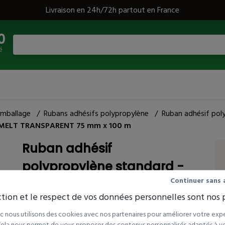
Livraison en 24h/72h partout en France
0
é
emballage
/
Rubans adhésifs polypropylène
/
Ruban adhésif pol
T MELT TRANSPARENT 75 mm x 100 m
Ruban adhésif
polypropylène standard -
Continuer sans 
HOT MELT TRANSPARENT 75
tion et le respect de vos données personnelles sont nos p
mm x 100 m
 nous utilisons des cookies avec nos partenaires pour améliorer votre expé
 Cela nous permet de vous proposer des contenus personnalisés adaptés à vot