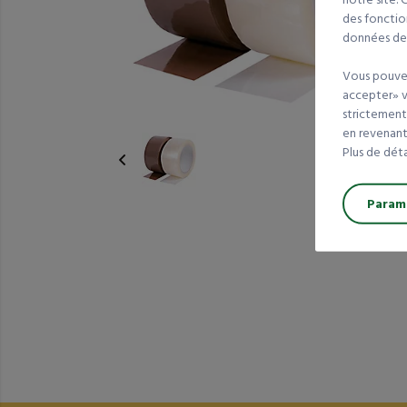
des fonction
données de t
Vous pouvez
accepter» va
strictement
en revenant 
Plus de dét
Paramé