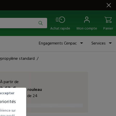
Achat rapide
Mon compte
Panier
Engagements Cenpac
Services
ypropylène standard
/
À partir de
3,63
€
HT
le rouleau
accepter
vendu par colis de 24
riorités
rience sur
re profil,