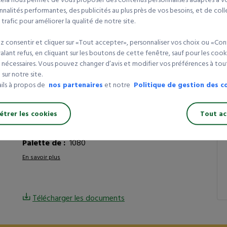
Le meilleur rapport qualité prix !
Vo
nalités performantes, des publicités au plus près de vos besoins, et de coll
Référence article :
13125012
rafic pour améliorer la qualité de notre site.
Q
Epaisseur (µ) :
28
 consentir et cliquer sur «Tout accepter», personnaliser vos choix ou «Con
Longueur (m) :
100
1 
lant refus, en cliquant sur les boutons de cette fenêtre, sauf pour les cook
Colle :
HOT MELT
 nécessaires. Vous pouvez changer d’avis et modifier vos préférences à t
3 
Résistance en température (°C) :
JUSQU'À 60
sur notre site.
5 
Couleur :
TRANSPARENT
ails à propos de
nos partenaires
et notre
Politique de gestion des c
Largeur (mm) :
75
Impression :
NEUTRE
ca
trer les cookies
Tout ac
Qualité :
STANDARD
Composition :
PP
Palette de :
1080
En savoir plus
Télécharger les documents