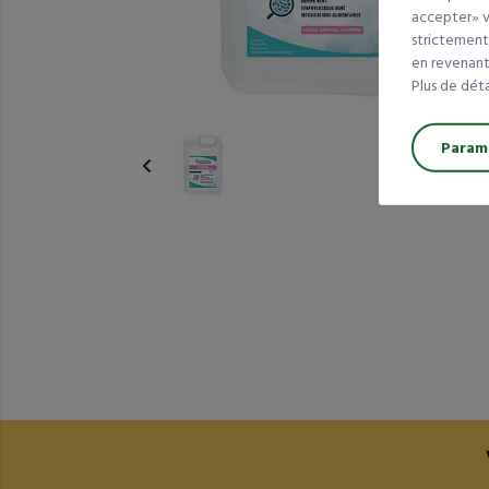
accepter» va
strictement
en revenant 
Plus de dét
Paramé