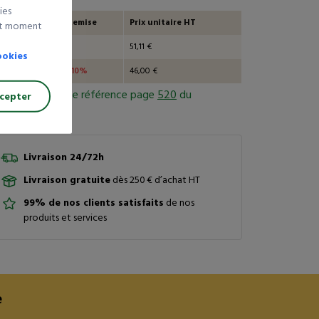
ies
uantité
Remise
Prix unitaire HT
out moment
et +
51,11 €
ookies
et +
-10%
46,00 €
Consulter cette référence page
520
du
cepter
talogue général
Livraison 24/72h
Livraison gratuite
dès 250 € d’achat HT
99% de nos clients satisfaits
de nos
produits et services
e