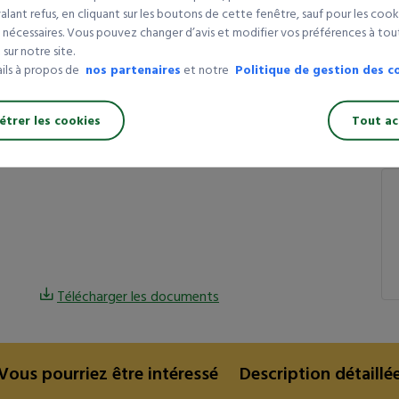
lant refus, en cliquant sur les boutons de cette fenêtre, sauf pour les cook
Bidons/colis :
4
Q
 nécessaires. Vous pouvez changer d’avis et modifier vos préférences à t
En savoir plus
sur notre site.
1 
ails à propos de
nos partenaires
et notre
Politique de gestion des c
4 
trer les cookies
Tout ac
ca
Télécharger les documents
Vous pourriez être intéressé
Description détaillé