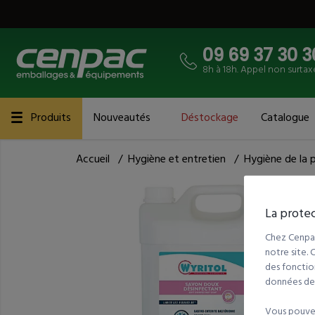
09 69 37 30 3
8h à 18h. Appel non surtax
Produits
Nouveautés
Déstockage
Catalogue
Accueil
/
Hygiène et entretien
/
Hygiène de la 
La protec
Chez Cenpac
notre site.
des fonction
données de t
Vous pouvez