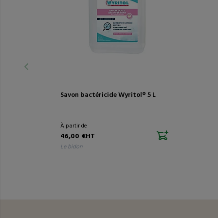
Savon bactéricide Wyritol® 5 L
À partir de
46,00 €HT
le bidon