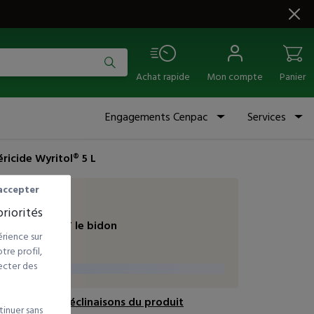
Achat rapide
Mon compte
Panier
Engagements Cenpac
Services
ricide Wyritol® 5 L
accepter
À partir de
riorités
46,00
€
HT
le bidon
rience sur
vendu à l'unité
re profil,
ecter des
ir les autres déclinaisons du produit
tinuer sans