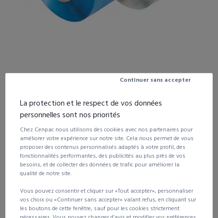
Continuer sans accepter
La protection et le respect de vos données
À partir de
personnelles sont nos priorités
87,06
€
HT
la bobine
vendu par colis de 2
Chez Cenpac nous utilisons des cookies avec nos partenaires pour
améliorer votre expérience sur notre site. Cela nous permet de vous
proposer des contenus personnalisés adaptés à votre profil, des
fonctionnalités performantes, des publicités au plus près de vos
besoins, et de collecter des données de trafic pour améliorer la
Voir les autres déclinaisons du produit
qualité de notre site.
Vous pouvez consentir et cliquer sur «Tout accepter», personnaliser
Quantité
Remise
Prix unitaire HT
vos choix ou «Continuer sans accepter» valant refus, en cliquant sur
les boutons de cette fenêtre, sauf pour les cookies strictement
2 et +
108,83 €
nécessaires. Vous pouvez changer d’avis et modifier vos préférences