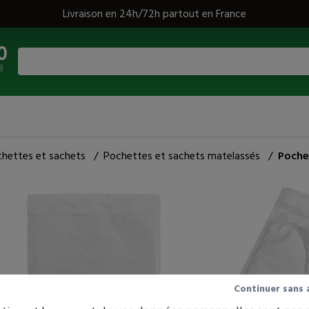
Livraison en 24h/72h partout en France
0
é
hettes et sachets
/
Pochettes et sachets matelassés
/
Poche
Pochette matelassée bulles
Ecobulle Jovimail
18 avis
Idéale pour l'envoi de produits fragiles, aux
Continuer sans 
angles saillants ou craignant l'humidité !