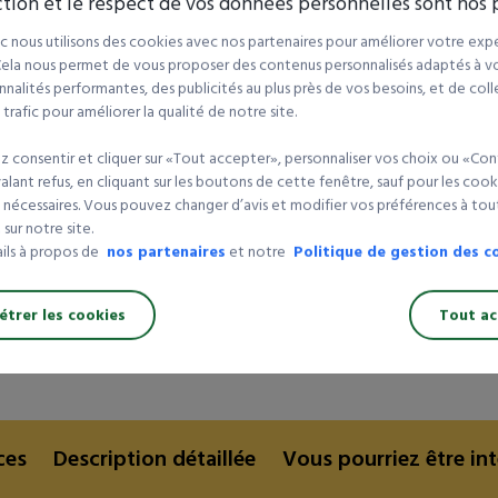
tion et le respect de vos données personnelles sont nos p
gé
En polyéthylène haute densité (PEHD) 65 µ, 5%
 nous utilisons des cookies avec nos partenaires pour améliorer votre expé
recyclé.
 Cela nous permet de vous proposer des contenus personnalisés adaptés à vot
Dimensions des bulles : diamètre 10 mm, hauteur
nalités performantes, des publicités au plus près de vos besoins, et de coll
4 mm.
rafic pour améliorer la qualité de notre site.
Indéchirable, souple et imperméable.
 consentir et cliquer sur «Tout accepter», personnaliser vos choix ou «Con
Fermeture par bande auto-adhésive pour un gain
lant refus, en cliquant sur les boutons de cette fenêtre, sauf pour les cook
de temps.
 nécessaires. Vous pouvez changer d’avis et modifier vos préférences à t
Excellente protection grâce à la doublure en film
sur notre site.
bulles.
ails à propos de
nos partenaires
et notre
Politique de gestion des c
Possibilité d'écrire au stylo à bille sur la pochette.
En savoir plus
trer les cookies
Tout ac
La
pochette matelassée bulles Ecobulle
est un
emballage innovant conçu pour assurer une
Télécharger les documents
protection optimale de vos envois. Fabriquée en
polyéthylène haute densité
, elle combine
robustesse et flexibilité pour s'adapter à divers
ces
types de contenu. Sa structure en
Description détaillée
Vous pourriez être in
bulles d'air
offre
une excellente isolation contre les chocs et les