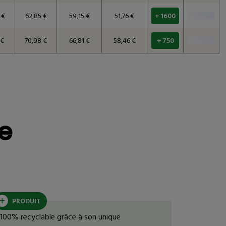
 €
62,85 €
59,15 €
51,76 €
+ 1600
 €
70,98 €
66,81 €
58,46 €
+ 750
téressé
Avis clients
ée
PRODUIT
100% recyclable grâce à son unique