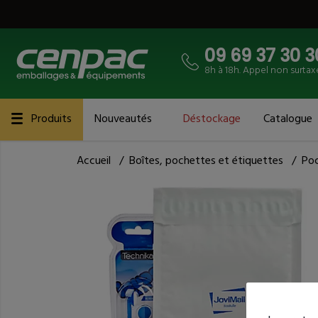
09 69 37 30 3
8h à 18h. Appel non surtax
Produits
Nouveautés
Déstockage
Catalogue
Accueil
/
Boîtes, pochettes et étiquettes
/
Poc