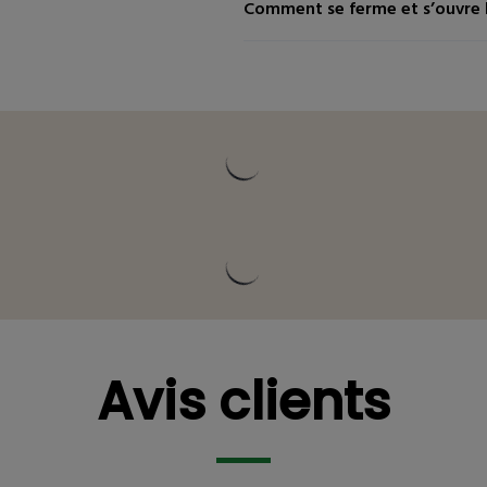
Comment se ferme et s’ouvre l
ces
Description détaillée
Vous pourriez être in
ces
Description détaillée
Vous pourriez être in
Avis clients