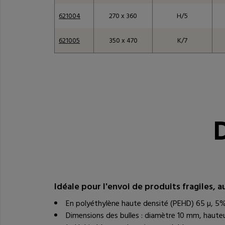
621004
270 x 360
H/5
621005
350 x 470
K/7
Tableau des référen
D
Idéale pour l'envoi de produits fragiles, au
En polyéthylène haute densité (PEHD) 65 µ, 5%
Dimensions des bulles : diamètre 10 mm, haute