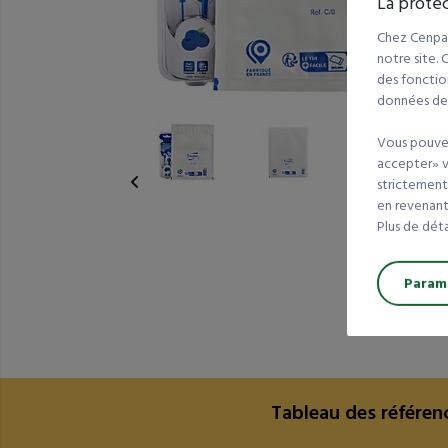
La protec
Chez Cenpac
notre site.
des fonction
données de t
Vous pouvez
accepter» va
strictement
en revenant 
Plus de dét
Paramé
Tableau des référen