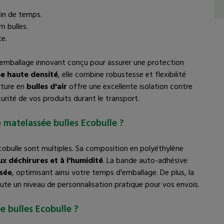
commerce en ligne, ainsi que pour les envois
personnels ou professionnels.
in de temps.
m bulles.
La pochette matelassée bulles Ecobulle assure une
te.
protection fiable pour vos envois, alliant praticité et
sécurité pour vos expéditions.
emballage innovant conçu pour assurer une protection
e haute densité
, elle combine robustesse et flexibilité
cture en
bulles d'air
offre une excellente isolation contre
écurité de vos produits durant le transport.
 matelassée bulles Ecobulle ?
obulle sont multiples. Sa composition en polyéthylène
x déchirures et à l'humidité
. La bande auto-adhésive
isée
, optimisant ainsi votre temps d'emballage. De plus, la
oute un niveau de personnalisation pratique pour vos envois.
e bulles Ecobulle ?