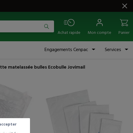
Achat rapide
Mon compte
Panier
Engagements Cenpac
Services
tte matelassée bulles Ecobulle Jovimail
À partir de
22,76
€
HT
le colis
Je commande
accepter
Consulter cette référence page
114
du catalogue