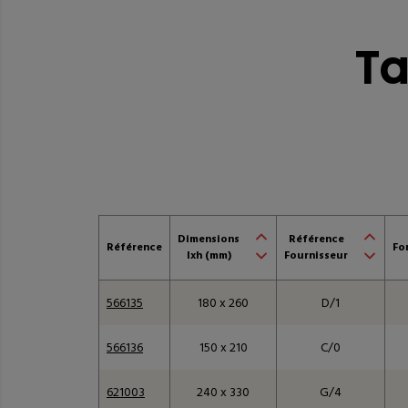
Tableau des référen
Ta
Dimensions
Référence
Référence
Fo
lxh (mm)
Fournisseur
566135
180 x 260
D/1
566136
150 x 210
C/0
621003
240 x 330
G/4