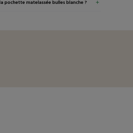
a pochette matelassée bulles blanche ?
téressé
Avis clients
téressé
Avis clients