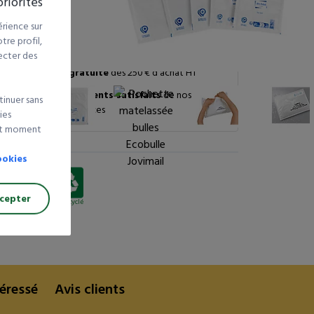
riorités
néral
rience sur
re profil,
Livraison 24/72h
ecter des
Livraison gratuite
dès 250 € d’achat HT
99% de nos clients satisfaits
de nos
tinuer sans
produits et services
ies
out moment
ookies
cepter
5% recyclé
téressé
Avis clients