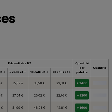
téressé
Avis clients
ces
Prix unitaire HT
Quantité
par
Quantité
et +
5 colis et +
10 colis et +
20 colis et +
palette
 €
35,59 €
33,50 €
29,31 €
+ 2400
 €
27,64 €
26,02 €
22,76 €
+ 3200
 €
51,99 €
48,93 €
42,81 €
+ 1600