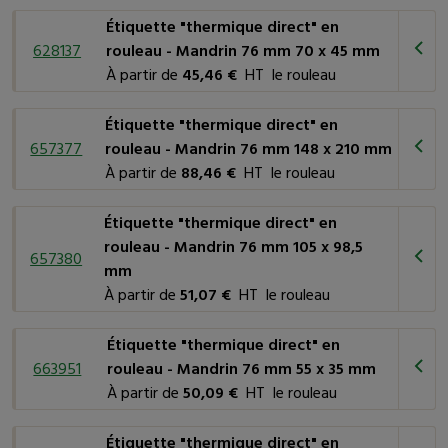
Il convient de noter que
l'étiquette "thermique direct"
Étiquette "thermique direct" en
nécessite une imprimante thermique
spéciale qui utilise la
628137
rouleau - Mandrin 76 mm 70 x 45 mm
chaleur pour
activer l'encre réactive
contenue dans le
À partir de
45,46 €
HT le rouleau
papier thermique.
Étiquette "thermique direct" en
657377
rouleau - Mandrin 76 mm 148 x 210 mm
À partir de
88,46 €
HT le rouleau
Étiquette "thermique direct" en
rouleau - Mandrin 76 mm 105 x 98,5
657380
mm
À partir de
51,07 €
HT le rouleau
Étiquette "thermique direct" en
663951
rouleau - Mandrin 76 mm 55 x 35 mm
À partir de
50,09 €
HT le rouleau
Étiquette "thermique direct" en