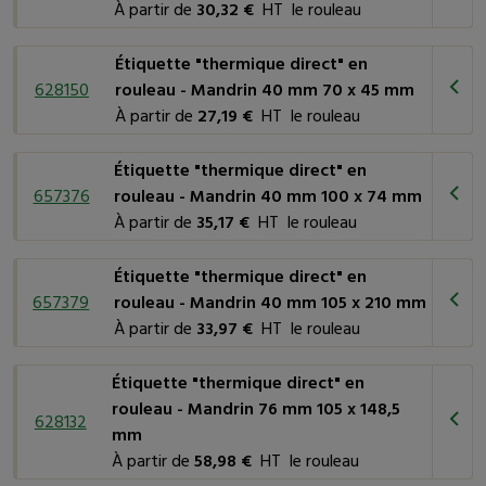
commerce de détail, les imprimantes d'étiquettes "thermique
À partir de
30,32 €
HT le rouleau
direct" sont largement utilisées dans les magasins pour
imprimer rapidement et efficacement les étiquettes de prix,
Étiquette "thermique direct" en
de promotion et d'autres informations sur les produits.
628150
rouleau - Mandrin 40 mm 70 x 45 mm
Billetterie et points de vente
: les systèmes de
À partir de
27,19 €
HT le rouleau
billetterie et les points de vente utilisent souvent des
imprimantes thermiques directes pour imprimer des billets,
Étiquette "thermique direct" en
des reçus et des factures. Ces imprimantes offrent une
657376
rouleau - Mandrin 40 mm 100 x 74 mm
impression rapide et silencieuse, ce qui est important dans les
À partir de
35,17 €
HT le rouleau
environnements à fort trafic.
Étiquetage de produits frais*
: dans l'industrie
Étiquette "thermique direct" en
alimentaire, les étiquettes "thermique direct" sont utilisées
657379
rouleau - Mandrin 40 mm 105 x 210 mm
pour imprimer des informations sur les produits frais telles que
À partir de
33,97 €
HT le rouleau
les dates d'expiration, les numéros de lot et les informations
nutritionnelles. Les étiquettes "thermique direct" résistent bien
Étiquette "thermique direct" en
à l'humidité et à la température, ce qui les rend idéales pour
rouleau - Mandrin 76 mm 105 x 148,5
cette application.
628132
mm
*contact indirect.
À partir de
58,98 €
HT le rouleau