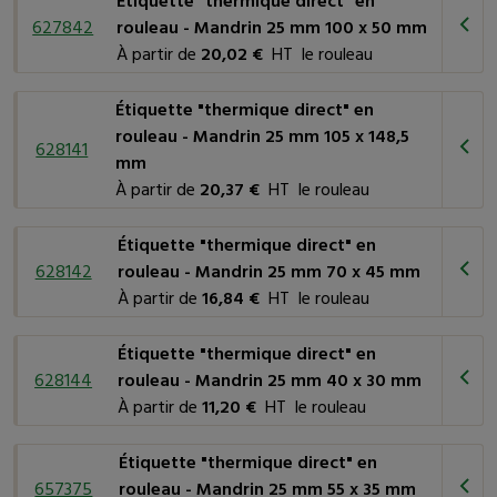
Étiquette "thermique direct" en
627842
rouleau - Mandrin 25 mm 100 x 50 mm
Fabriquées en
papier blanc thermique
, elles offrent un fond
À partir de
20,02 €
HT le rouleau
clair qui permet une
excellente visibilité des informations
imprimées
. Leur adhésif permanent assure une fixation sûre
Étiquette "thermique direct" en
sur différentes surfaces.
rouleau - Mandrin 25 mm 105 x 148,5
628141
mm
Leur durabilité d'impression est d'
environ 6 mois
, ce qui
À partir de
20,37 €
HT le rouleau
garantit une lisibilité optimale pendant toute cette période.
Nous vous les proposons en trois diamètres de mandrins
Étiquette "thermique direct" en
différents (25 mm, 40 mm et 76 mm), ce qui les rend
628142
rouleau - Mandrin 25 mm 70 x 45 mm
compatibles à une large gamme d'imprimantes de
À partir de
16,84 €
HT le rouleau
différentes marques
, notamment avec les imprimantes
Zebra "thermiques direct"
ZD421
, et "thermique direct" et
Étiquette "thermique direct" en
"transfert thermique"
ZD421
et
ZT230
.
628144
rouleau - Mandrin 25 mm 40 x 30 mm
À partir de
11,20 €
HT le rouleau
Les étiquettes de
petits formats
sont présentées sur des
rouleaux en continu et sont souvent utilisées pour une pose
Étiquette "thermique direct" en
automatique. Les étiquettes de tailles
moyenne et grande
657375
rouleau - Mandrin 25 mm 55 x 35 mm