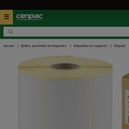
Accueil
/
Boîtes, pochettes et étiquettes
/
Etiquettes et supports
/
Etiquette