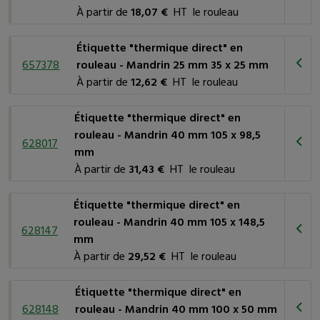
sont principalement destinées à une utilisation manuelle et
À partir de
18,07 €
HT le rouleau
sont dotées d'une micro-perforation entre chaque étiquette
pour faciliter leur application.
Étiquette "thermique direct" en
657378
rouleau - Mandrin 25 mm 35 x 25 mm
Quelles sont les différentes applications des
À partir de
12,62 €
HT le rouleau
étiquettes "thermique direct" ?
Étiquette "thermique direct" en
L'étiquette "thermique direct" est utilisée dans une variété
rouleau - Mandrin 40 mm 105 x 98,5
628017
d'applications pour l'impression de codes-barres,
mm
d'informations de traçabilité et d'autres données. Voici
À partir de
31,43 €
HT le rouleau
quelques-unes des applications courantes :
Étiquette "thermique direct" en
Étiquettes d'expédition et de logistique
: couramment
rouleau - Mandrin 40 mm 105 x 148,5
628147
utilisée pour l'impression d'étiquettes d'expédition, de codes-
mm
barres et de numéros de suivi sur les colis, elle permet une
À partir de
29,52 €
HT le rouleau
impression rapide et de haute qualité, ce qui est essentiel dans
les opérations de logistique.
Étiquette "thermique direct" en
Étiquettes de vente au détail
: dans l'industrie du
628148
rouleau - Mandrin 40 mm 100 x 50 mm