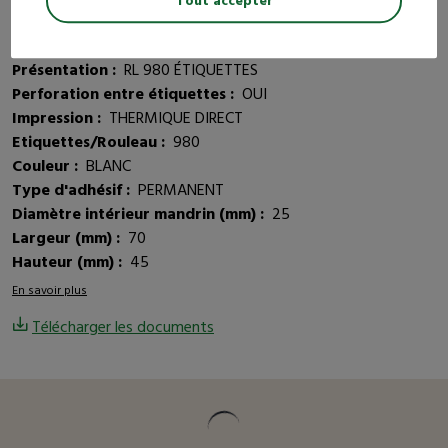
Tout accepter
Composition :
PAPIER
Dimensions lxh (mm) :
70 x 45
Présentation :
RL 980 ÉTIQUETTES
Perforation entre étiquettes :
OUI
Impression :
THERMIQUE DIRECT
Etiquettes/Rouleau :
980
Couleur :
BLANC
Type d'adhésif :
PERMANENT
Diamètre intérieur mandrin (mm) :
25
Largeur (mm) :
70
Hauteur (mm) :
45
En savoir plus
Télécharger les documents
Vous pourriez être intéressé