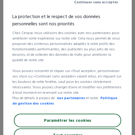
Continuer sans accepter
3 colis et +
-20%
17,96 €
La protection et le respect de vos données
5 colis et +
-25%
16,84 €
personnelles sont nos priorités
Consulter cette référence page
123
du catalogue général
Chez Cenpac nous utilisons des cookies avec nos partenaires pour
améliorer votre expérience sur notre site. Cela nous permet de vous
proposer des contenus personnalisés adaptés à votre profil, des
Livraison 24/72h
fonctionnalités performantes, des publicités au plus près de vos
besoins, et de collecter des données de trafic pour améliorer la
Livraison gratuite
dès 250 € d’achat HT
qualité de notre site.
99% de nos clients satisfaits
de nos produits et
Vous pouvez consentir et cliquer sur «Tout accepter», personnaliser
services
vos choix ou «Continuer sans accepter» valant refus, en cliquant sur
les boutons de cette fenêtre, sauf pour les cookies strictement
nécessaires. Vous pouvez changer d’avis et modifier vos préférences
à tout moment en revenant sur notre site.
Plus de détails à propos de
nos partenaires
et notre
Politique
Étiquette "thermique direct" en rouleau -
de gestion des cookies
Mandrin 25 mm 70 x 45 mm
Paramétrer les cookies
Parfaite pour étiqueter vos expéditions !
Référence article :
628142