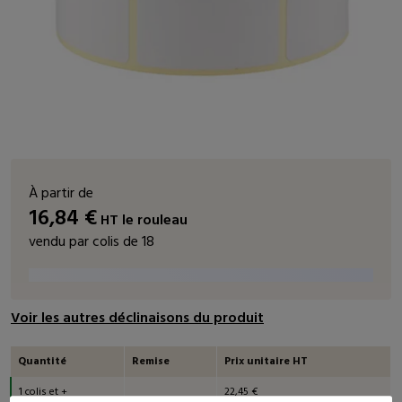
À partir de
16,84
€
HT
le rouleau
vendu par colis de 18
Voir les autres déclinaisons du produit
Quantité
Remise
Prix unitaire HT
1 colis et +
22,45 €