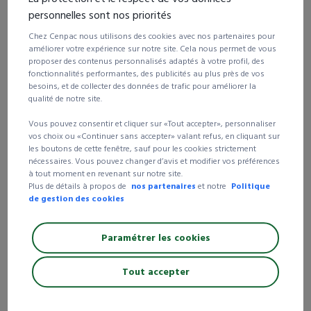
personnelles sont nos priorités
45 et +
-10%
29,98 €
Chez Cenpac nous utilisons des cookies avec nos partenaires pour
100 et +
-15%
28,31 €
améliorer votre expérience sur notre site. Cela nous permet de vous
proposer des contenus personnalisés adaptés à votre profil, des
200 et +
-20%
26,65 €
fonctionnalités performantes, des publicités au plus près de vos
400 et +
-30%
23,32 €
besoins, et de collecter des données de trafic pour améliorer la
qualité de notre site.
Consulter cette référence page
76
du catalogue général
Vous pouvez consentir et cliquer sur «Tout accepter», personnaliser
vos choix ou «Continuer sans accepter» valant refus, en cliquant sur
les boutons de cette fenêtre, sauf pour les cookies strictement
Livraison 24/72h
nécessaires. Vous pouvez changer d’avis et modifier vos préférences
à tout moment en revenant sur notre site.
Livraison gratuite
dès 250 € d’achat HT
Plus de détails à propos de
nos partenaires
et notre
Politique
99% de nos clients satisfaits
de nos produits et
de gestion des cookies
services
Paramétrer les cookies
Tout accepter
75% recyclé