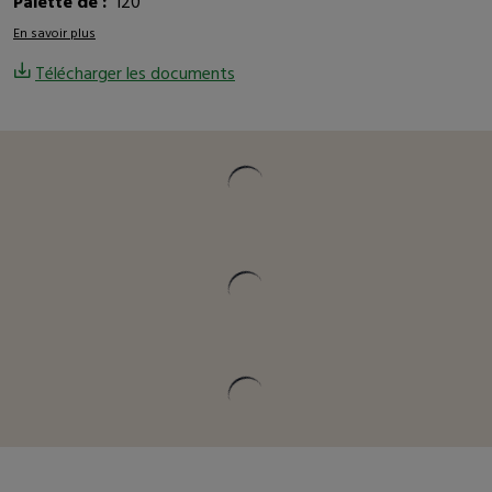
Palette de :
120
En savoir plus
Télécharger les documents
Vous pourriez être intéressé
Description détaillée