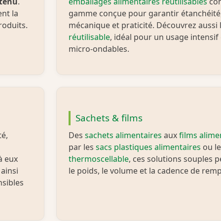
tenu
.
emballages alimentaires réutilisables
com
ent la
gamme conçue pour garantir étanchéité,
roduits.
mécanique et praticité. Découvrez aussi 
réutilisable
, idéal pour un usage intensif
micro‑ondables.
Sachets & films
té,
Des
sachets alimentaires
aux
films alime
par les
sacs plastiques alimentaires
ou l
à eux
thermoscellable
, ces solutions souples 
 ainsi
le poids, le volume et la cadence de remp
nsibles