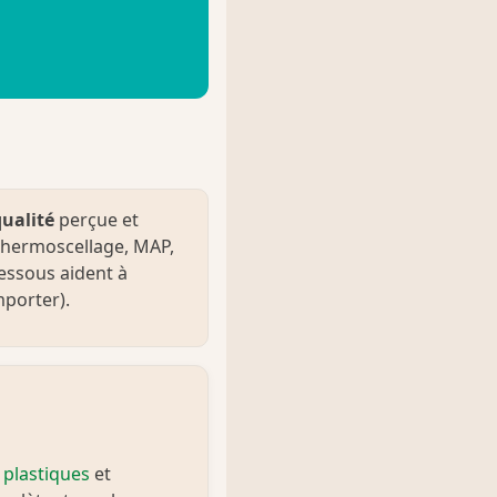
qualité
perçue et
(thermoscellage, MAP,
dessous aident à
mporter).
 plastiques
et