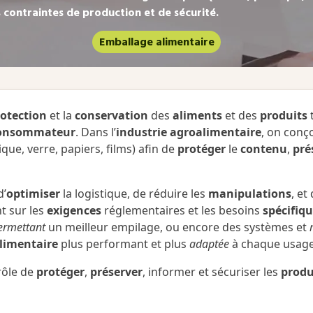
s contraintes de
production
et de
sécurité
.
Emballage alimentaire
otection
et la
conservation
des
aliments
et des
produits
t
onsommateur
. Dans l’
industrie agroalimentaire
, on conç
ique, verre, papiers, films) afin de
protéger
le
contenu
,
pré
d’
optimiser
la logistique, de réduire les
manipulations
, et
nt sur les
exigences
réglementaires et les besoins
spécifiq
ermettant
un meilleur empilage, ou encore des systèmes et
limentaire
plus performant et plus
adaptée
à chaque usage
rôle de
protéger
,
préserver
, informer et sécuriser les
produ