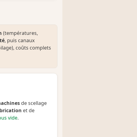
n
(températures,
té
, puis canaux
pilage), coûts complets
achines
de scellage
brication
et de
ous vide
.