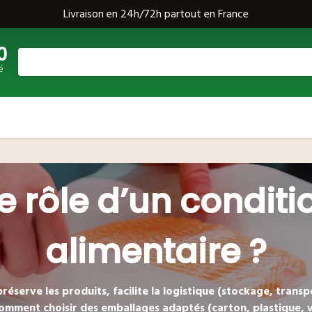
Livraison en 24h/72h partout en France
0
é
le rôle d’un condi
alimentaire ?
préserve
les produits, facilite la
logistique
(stockage, transpo
omment choisir des
emballages
adaptés (carton, plastique, v