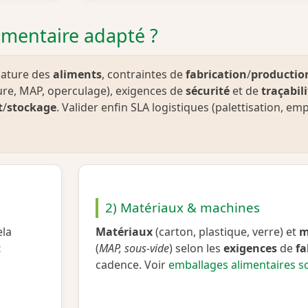
imentaire adapté ?
nature des
aliments
, contraintes de
fabrication
/
productio
re, MAP, operculage), exigences de
sécurité
et de
traçabili
t
/
stockage
. Valider enfin SLA logistiques (palettisation, em
2) Matériaux & machines
ela
Matériaux
(carton, plastique, verre) et
m
t
(
MAP, sous‑vide
) selon les
exigences
de
fa
cadence. Voir
emballages alimentaires s