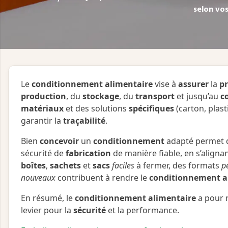
selon vo
Le
conditionnement alimentaire
vise à
assurer
la
pr
production
, du
stockage
, du
transport
et jusqu’au
c
matériaux
et des solutions
spécifiques
(carton, plast
garantir la
traçabilité
.
Bien
concevoir
un
conditionnement
adapté permet 
sécurité de
fabrication
de manière fiable, en s’aligna
boîtes
,
sachets
et
sacs
faciles
à fermer, des formats
p
nouveaux
contribuent à rendre le
conditionnement a
En résumé, le
conditionnement alimentaire
a pour 
levier pour la
sécurité
et la performance.