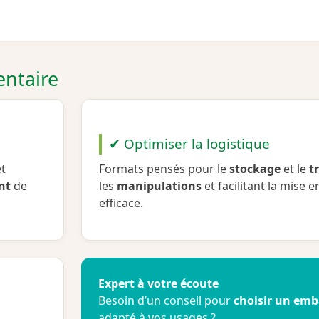
entaire
✔ Optimiser la logistique
et
Formats pensés pour le
stockage
et le
t
nt
de
les
manipulations
et facilitant la mise 
efficace.
Expert à votre écoute
Besoin d’un conseil pour
choisir un emb
adapté à vos usages ?